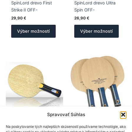
SpinLord drevo First
SpinLord drevo Ultra
Strike II OFF-
Spin OFF-
29,90
€
26,90
€
Tento
Tento
Výber možností
Výber možností
produkt
produk
má
má
viacero
viacer
variantov.
varian
Možnosti
Možno
si
si
môžete
môžet
vybrať
vybrať
na
na
stránke
stránk
produktu.
produk
Spravovať Súhlas
SpinLord
BTY
Drevá na rakety
Drevá na rakety
Na poskytovanie tých najlepších skúseností používame technológie, ako
sú súbory cookie na ukladanie a/alebo prístup k informáciám o zariadení.