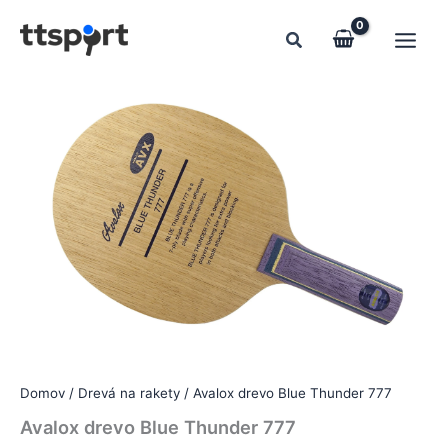
Preskočiť
na
obsah
Domov
/
Drevá na rakety
/ Avalox drevo Blue Thunder 777
Avalox drevo Blue Thunder 777