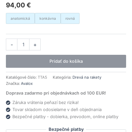
94,00
€
anatomická
konkávna
rovná
množstvo
Alternative:
-
+
Avalox
drevo
Blue
Pridať do košíka
Thunder
777
Katalógové číslo:
TTA5
Kategória:
Drevá na rakety
Značka:
Avalox
Doprava zadarmo pri objednávkach od 100 EUR!
Záruka vrátenia peňazí bez rizika!
Tovar skladom odosielame v deň objednania
Bezpečné platby - dobierka, prevodom, online platby
Bezpečné platby