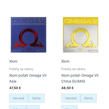
viacero
viacer
variantov.
varian
Možnosti
Možno
si
si
môžete
môžet
vybrať
vybrať
na
na
stránke
stránk
produktu.
produk
Xiom
Xiom
Poťahy na rakety
Poťahy na rakety
Xiom poťah Omega VII
Xiom poťah Omega VII
Asia
China GUANG
47,50
€
48,50
€
červená
čierna
červená
čierna