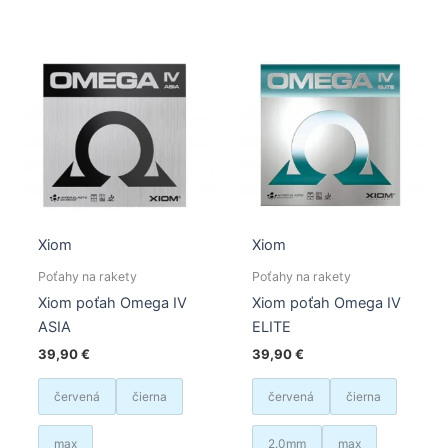
viacero
varian
variantov.
Možno
Možnosti
si
si
môžet
môžete
vybrať
vybrať
na
na
stránk
stránke
produk
produktu.
Xiom
Xiom
Poťahy na rakety
Poťahy na rakety
Xiom poťah Omega IV
Xiom poťah Omega IV
ASIA
ELITE
39,90
€
39,90
€
červená
čierna
červená
čierna
max
2.0mm
max