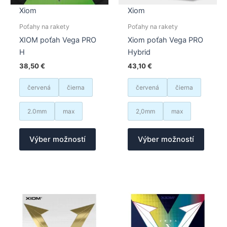
Xiom
Xiom
Poťahy na rakety
Poťahy na rakety
XIOM poťah Vega PRO
Xiom poťah Vega PRO
H
Hybrid
38,50
€
43,10
€
červená
čierna
červená
čierna
2.0mm
max
2,0mm
max
Tento
Tento
Výber možností
Výber možností
produkt
produk
má
má
viacero
viacer
variantov.
varian
Možnosti
Možno
si
si
môžete
môžet