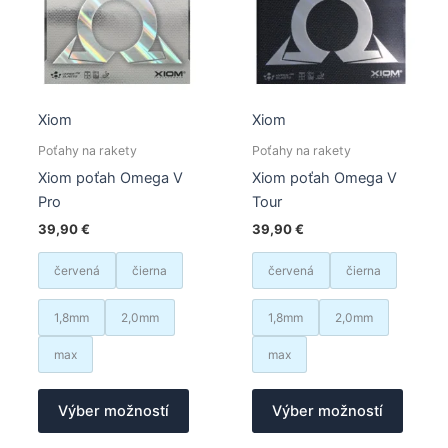
vybrať
stránk
na
produk
stránke
produktu.
Xiom
Xiom
Poťahy na rakety
Poťahy na rakety
Xiom poťah Omega V
Xiom poťah Omega V
Pro
Tour
39,90
€
39,90
€
červená
čierna
červená
čierna
1,8mm
2,0mm
1,8mm
2,0mm
max
max
Tento
Tento
Výber možností
Výber možností
produkt
produk
má
má