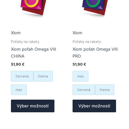
stránke
na
produktu.
stránk
produk
Xiom
Xiom
Poťahy na rakety
Poťahy na rakety
Xiom poťah Omega VIII
Xiom poťah Omega VIII
CHINA
PRO
51,90
€
51,90
€
červená
čierna
max
max
červená
čierna
Tento
Tento
Výber možností
Výber možností
produkt
produk
má
má
viacero
viacer
variantov.
varian