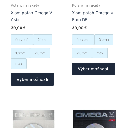
Poťahy na rakety
Poťahy na rakety
Xiom poťah Omega V
Xiom poťah Omega V
Asia
Euro DF
39,90
€
39,90
€
červená
čierna
červená
čierna
1,8mm
2,0mm
2.0mm
max
Tento
max
Výber možností
produk
Tento
má
Výber možností
produkt
viacer
má
varian
viacero
Možno
variantov.
si
Možnosti
môžet
si
vybrať
môžete
na