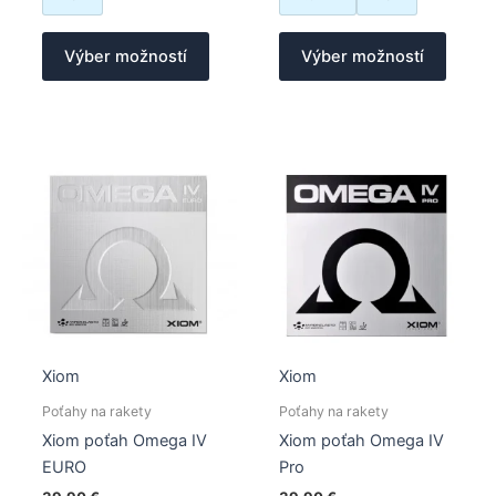
Tento
Tento
Výber možností
Výber možností
produkt
produk
má
má
viacero
viacer
variantov.
varian
Možnosti
Možno
si
si
môžete
môžet
vybrať
vybrať
na
na
stránke
stránk
produktu.
produk
Xiom
Xiom
Poťahy na rakety
Poťahy na rakety
Xiom poťah Omega IV
Xiom poťah Omega IV
EURO
Pro