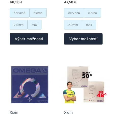
46,50
€
47,50
€
červená
čierna
červená
čierna
2.0mm
max
2.0mm
max
Tento
Tento
Výber možností
Výber možností
produkt
produk
má
má
viacero
viacer
variantov.
varian
Možnosti
Možno
si
si
môžete
môžet
vybrať
vybrať
na
na
stránke
stránk
produktu.
produk
Xiom
Xiom