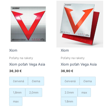
Možnosti
Možno
si
si
môžete
môžet
vybrať
vybrať
na
na
stránke
stránk
produktu.
produk
Xiom
Xiom
Poťahy na rakety
Poťahy na rakety
Xiom poťah Vega Asia
Xiom poťah Vega Asia
36,30
€
36,90
€
červená
čierna
červená
čierna
1,8mm
2,0mm
2.0mm
max
max
1.8mm