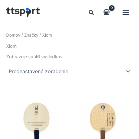
Preskočiť
na
obsah
Domov
/ Značky / Xiom
Xiom
Zobrazuje sa 46 výsledkov