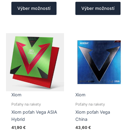
Tento
Tento
Výber možností
Výber možností
produkt
produk
má
má
viacero
viacer
variantov.
varian
Možnosti
Možno
si
si
môžete
môžet
vybrať
vybrať
na
na
stránke
stránk
produktu.
produk
Xiom
Xiom
Poťahy na rakety
Poťahy na rakety
Xiom poťah Vega ASIA
Xiom poťah Vega
Hybrid
China
41,90
€
43,60
€