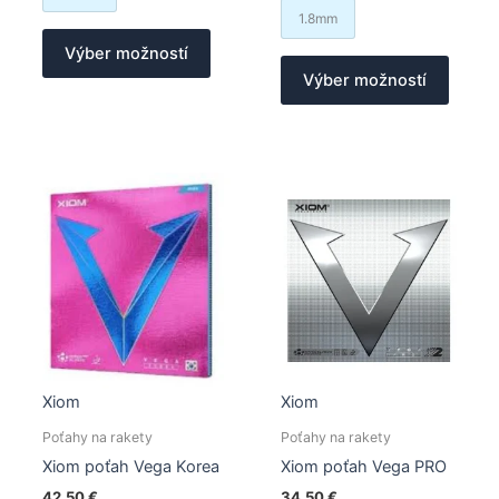
1.8mm
Tento
Výber možností
produkt
Tento
Výber možností
má
produk
viacero
má
variantov.
viacer
Možnosti
varian
si
Možno
môžete
si
vybrať
môžet
na
vybrať
stránke
na
produktu.
stránk
produk
Xiom
Xiom
Poťahy na rakety
Poťahy na rakety
Xiom poťah Vega Korea
Xiom poťah Vega PRO
42,50
€
34,50
€