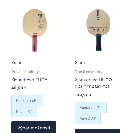
Možnosti
si
si
môžet
môžete
vybrať
vybrať
na
na
stránk
stránke
produk
produktu.
Xiom
Xiom
Drevá na rakety
Drevá na rakety
Xiom drevo FUGA
Xiom drevo HUGO
CALDERANO SAL
49,90
€
189,90
€
Konkávna/FL
Konkávna/FL
Rovná ST
Rovná ST
Tento
Výber možností
produkt
Tento