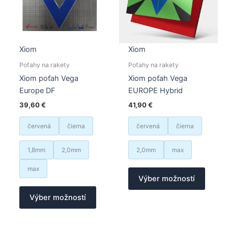
na
stránk
produk
Xiom
Xiom
Poťahy na rakety
Poťahy na rakety
Xiom poťah Vega
Xiom poťah Vega
Europe DF
EUROPE Hybrid
39,60
€
41,90
€
červená
čierna
červená
čierna
1,8mm
2,0mm
2,0mm
max
Tento
max
Výber možností
produk
Tento
má
Výber možností
produkt
viacer
má
varian
viacero