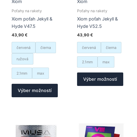
Xiom
Xiom
Poťahy na rakety
Poťahy na rakety
Xiom poťah Jekyll &
Xiom poťah Jekyll &
Hyde V47.5
Hyde V52.5
43,90
€
43,90
€
červená
čierna
červená
čierna
ružová
2.1mm
max
Tento
2.1mm
max
Výber možností
produk
Tento
má
Výber možností
produkt
viacer
má
varian
viacero
Možno
variantov.
si
Možnosti
môžet
si
vybrať
môžete