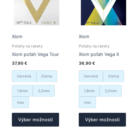
vybrať
vybrať
na
na
stránke
stránk
produktu.
produk
Xiom
Xiom
Poťahy na rakety
Poťahy na rakety
Xiom poťah Vega Tour
Xiom poťah Vega X
37,90
€
36,90
€
červená
čierna
červená
čierna
1,8mm
2,0mm
1,8mm
2,0mm
max
max
Tento
Tento
Výber možností
Výber možností
produkt
produk
má
má
viacero
viacer