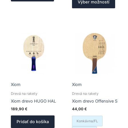
Výber možností
má
produk
viacero
má
variantov.
viacer
Možnosti
varian
si
Možno
môžete
si
vybrať
môžet
na
vybrať
stránke
na
produktu.
stránk
produk
Xiom
Xiom
Drevá na rakety
Drevá na rakety
Xiom drevo HUGO HAL
Xiom drevo Offensive S
189,90
€
44,00
€
Konkávna/FL
Pridať do košíka