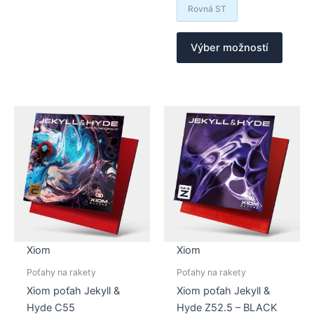
Rovná ST
Tento
Výber možností
produk
má
viacer
varian
Možno
si
môžet
vybrať
na
stránk
produk
Xiom
Xiom
Poťahy na rakety
Poťahy na rakety
Xiom poťah Jekyll &
Xiom poťah Jekyll &
Hyde C55
Hyde Z52.5 – BLACK