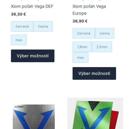
Xiom poťah Vega DEF
Xiom poťah Vega
Europe
36,30
€
36,90
€
červená
čierna
červená
čierna
max
1,8mm
2,0mm
Tento
Výber možností
produkt
max
má
Tento
viacero
Výber možností
produk
variantov.
má
Možnosti
viacer
si
varian
môžete
Možno
vybrať
si
na
môžet
stránke
vybrať
produktu.