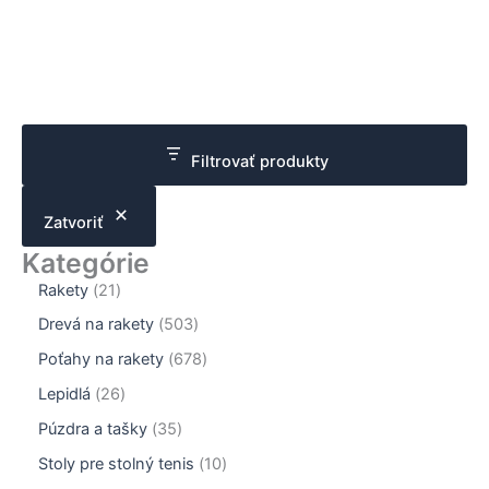
variantov.
varian
Možnosti
Možno
si
si
môžete
môžet
vybrať
vybrať
na
na
Filtrovať produkty
stránke
stránk
produktu.
produk
Zatvoriť
Kategórie
2
Rakety
21
1
5
Drevá na rakety
503
p
0
r
6
Poťahy na rakety
678
3
o
7
p
2
Lepidlá
26
d
8
r
6
u
p
3
Púzdra a tašky
35
o
p
k
r
5
d
r
1
Stoly pre stolný tenis
10
t
o
p
u
o
0