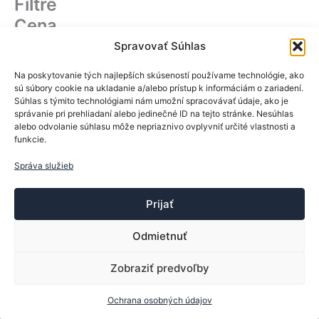
Filtre
t
d
r
v
k
d
o
u
o
Cena
t
u
v
k
d
o
k
Spravovať Súhlas
t
u
v
t
o
k
o
Na poskytovanie tých najlepších skúseností používame technológie, ako
v
t
v
sú súbory cookie na ukladanie a/alebo prístup k informáciám o zariadení.
o
Rúčka:
Súhlas s týmito technológiami nám umožní spracovávať údaje, ako je
v
správanie pri prehliadaní alebo jedinečné ID na tejto stránke. Nesúhlas
alebo odvolanie súhlasu môže nepriaznivo ovplyvniť určité vlastnosti a
R
Rovná ST
funkcie.
ú
Konkávna/FL
č
Správa služieb
Stav
k
a
S
Na sklade
:
Prijať
t
a
Použiť
Odmietnuť
v
Zobraziť predvoľby
Ochrana osobných údajov