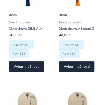
Xiom
Xiom
Drevá na rakety
Drevá na rakety
Xiom drevo 36.5 ALX
Xiom drevo Allround S
149,90
€
43,00
€
Konkávna/FL
Konkávna/FL
Rovná ST
Rovná ST
Tento
Tento
Výber možností
Výber možností
produkt
produk
má
má
viacero
viacer
variantov.
varian
Možnosti
Možno
si
si
môžete
môžet