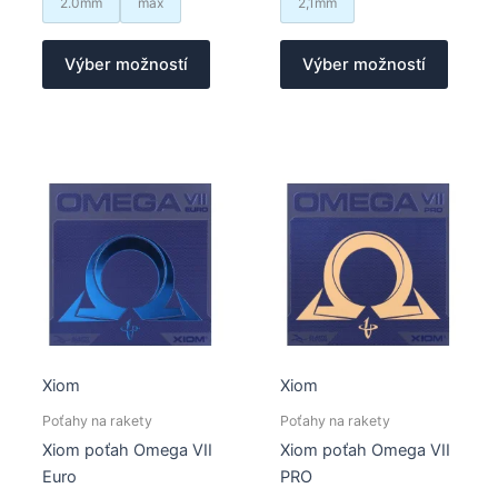
2.0mm
max
2,1mm
Tento
Tento
Výber možností
Výber možností
produkt
produk
má
má
viacero
viacer
variantov.
varian
Možnosti
Možno
si
si
môžete
môžet
vybrať
vybrať
na
na
stránke
stránk
produktu.
produk
Xiom
Xiom
Poťahy na rakety
Poťahy na rakety
Xiom poťah Omega VII
Xiom poťah Omega VII
Euro
PRO