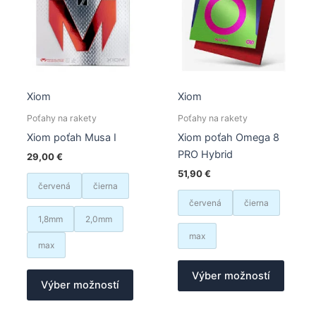
na
vybrať
stránk
na
produk
stránke
produktu.
Xiom
Xiom
Poťahy na rakety
Poťahy na rakety
Xiom poťah Musa I
Xiom poťah Omega 8
PRO Hybrid
29,00
€
51,90
€
červená
čierna
červená
čierna
1,8mm
2,0mm
max
max
Tento
Tento
Výber možností
produk
Výber možností
produkt
má
má
viacer