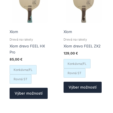
vybrať
vybrať
na
na
stránke
stránk
produktu.
produk
Xiom
Xiom
Drevá na rakety
Drevá na rakety
Xiom drevo FEEL HX
Xiom drevo FEEL ZX2
Pro
129,00
€
85,00
€
Konkávna/FL
Konkávna/FL
Rovná ST
Rovná ST
Tento
Výber možností
Tento
produk
Výber možností
produkt
má
má
viacer
viacero
varian
variantov.
Možno