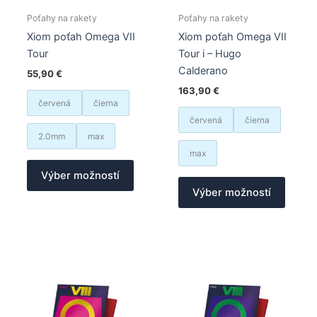
Poťahy na rakety
Poťahy na rakety
Xiom poťah Omega VII
Xiom poťah Omega VII
Tour
Tour i – Hugo
Calderano
55,90
€
163,90
€
červená
čierna
červená
čierna
2.0mm
max
max
Tento
Výber možností
produkt
Tento
Výber možností
má
produk
viacero
má
variantov.
viacer
Možnosti
varian
si
Možno
môžete
si
vybrať
môžet
na
vybrať