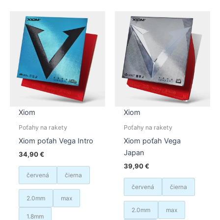
Možno
variantov.
si
Možnosti
môžet
si
vybrať
môžete
na
vybrať
stránk
na
produk
stránke
produktu.
Xiom
Xiom
Poťahy na rakety
Poťahy na rakety
Xiom poťah Vega Intro
Xiom poťah Vega
Japan
34,90
€
39,90
€
červená
čierna
červená
čierna
2.0mm
max
2.0mm
max
1.8mm