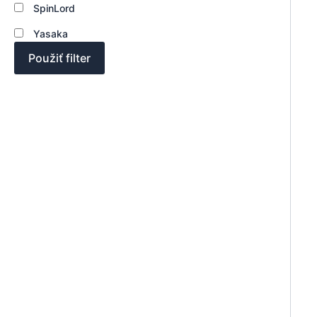
SpinLord
Yasaka
Použiť filter