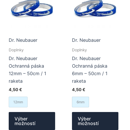
vybra
na
strán
produ
Dr. Neubauer
Dr. Neubauer
Doplnky
Doplnky
Dr. Neubauer
Dr. Neubauer
Ochranná páska
Ochranná páska
12mm – 50cm / 1
6mm – 50cm / 1
raketa
raketa
4,50
€
4,50
€
12mm
6mm
Tento
Tent
Výber
Výber
produkt
prod
možností
možností
má
má