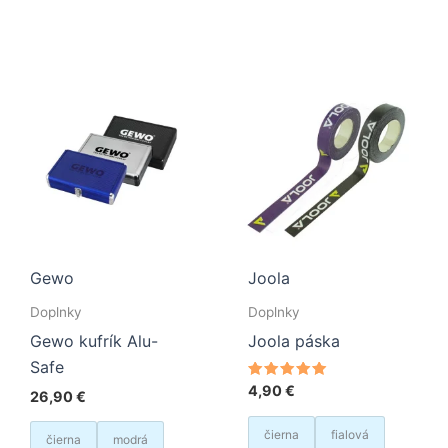
viacero
viace
variantov.
varia
Možnosti
Možn
si
si
môžete
môže
vybrať
vybra
na
na
stránke
strán
produktu.
produ
Gewo
Joola
Doplnky
Doplnky
Gewo kufrík Alu-
Joola páska
Safe
Hodnotenie
4,90
€
26,90
€
5.00
z 5
čierna
fialová
čierna
modrá