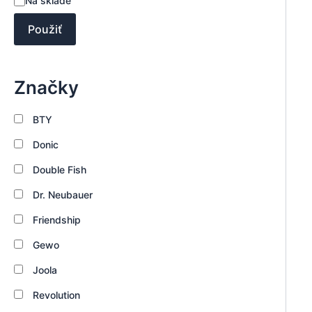
Na sklade
e
t
n
a
Použiť
i
v
e
Značky
BTY
Donic
Double Fish
Dr. Neubauer
Friendship
Gewo
Joola
Revolution