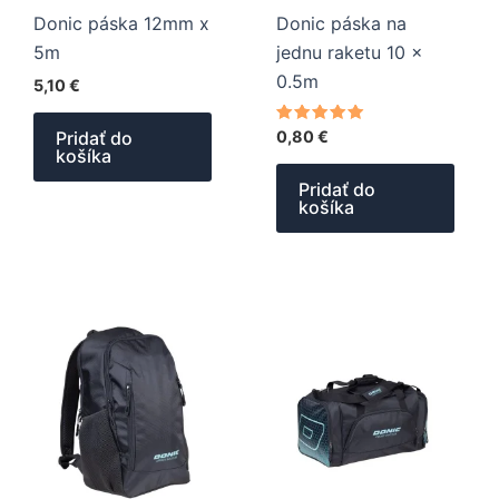
Donic páska 12mm x
Donic páska na
5m
jednu raketu 10 x
0.5m
5,10
€
Hodnotenie
Pridať do
0,80
€
5.00
košíka
z 5
Pridať do
košíka