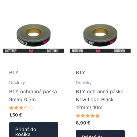
BTY
BTY
Doplnky
Doplnky
BTY ochranná páska
BTY ochranná páska
9mm/ 0.5m
New Logo Black
12mm/ 10m
Hodnotenie
1,50
€
3.00
z 5
Hodnotenie
8,90
€
5.00
Pridať do
z 5
košíka