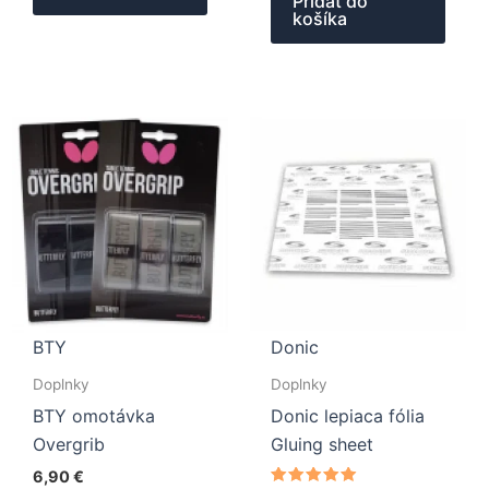
Pridať do
košíka
BTY
Donic
Doplnky
Doplnky
BTY omotávka
Donic lepiaca fólia
Overgrib
Gluing sheet
6,90
€