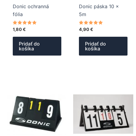
Donic ochranná
Donic páska 10 x
fólia
5m
Hodnotenie
Hodnotenie
1,80
€
4,90
€
5.00
5.00
z 5
z 5
Pridať do
Pridať do
košíka
košíka