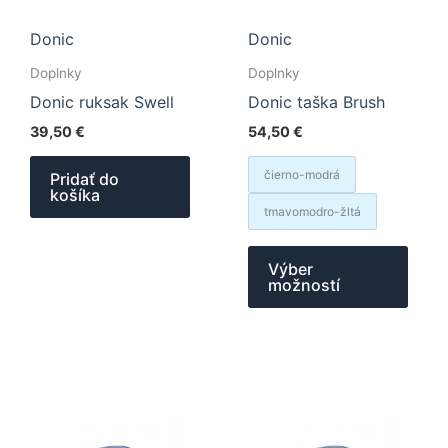
Donic
Donic
Doplnky
Doplnky
Donic ruksak Swell
Donic taška Brush
39,50
€
54,50
€
čierno-modrá
Pridať do
košíka
tmavomodro-žltá
Tent
Výber
prod
možností
má
viace
varia
Možn
si
môže