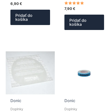
6,90
€
Hodnotenie
7,90
€
5.00
z 5
Pridať do
košíka
Pridať do
košíka
Donic
Donic
Doplnky
Doplnky