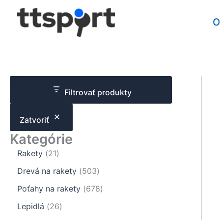
Preskočiť
na
O
obsah
Filtrovať produkty
Zatvoriť
Kategórie
2
Rakety
21
1
5
Drevá na rakety
503
p
0
r
6
Poťahy na rakety
678
3
o
7
2
p
Lepidlá
26
d
8
6
r