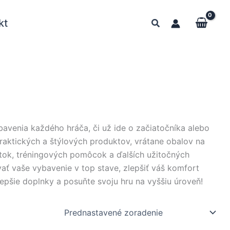
kt
bavenia každého hráča, či už ide o začiatočníka alebo
praktických a štýlových produktov, vrátane obalov na
títok, tréningových pomôcok a ďalších užitočných
ať vaše vybavenie v top stave, zlepšiť váš komfort
ajlepšie doplnky a posuňte svoju hru na vyššiu úroveň!