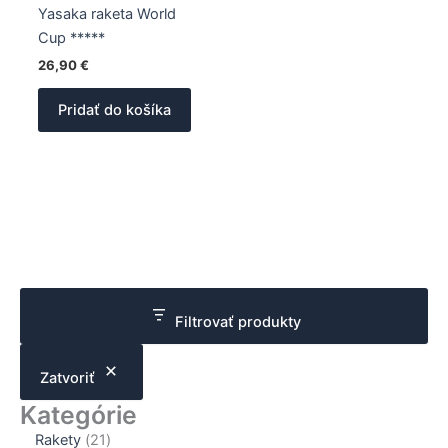
Yasaka raketa World
Cup *****
26,90
€
Pridať do košíka
Filtrovať produkty
Zatvoriť
Kategórie
2
Rakety
21