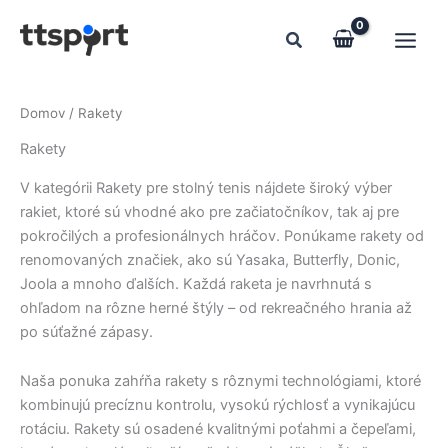
Preskočiť
na
obsah
Domov
/ Rakety
Rakety
V kategórii Rakety pre stolný tenis nájdete široký výber
rakiet, ktoré sú vhodné ako pre začiatočníkov, tak aj pre
pokročilých a profesionálnych hráčov. Ponúkame rakety od
renomovaných značiek, ako sú Yasaka, Butterfly, Donic,
Joola a mnoho ďalších. Každá raketa je navrhnutá s
ohľadom na rôzne herné štýly – od rekreačného hrania až
po súťažné zápasy.
Naša ponuka zahŕňa rakety s rôznymi technológiami, ktoré
kombinujú precíznu kontrolu, vysokú rýchlosť a vynikajúcu
rotáciu. Rakety sú osadené kvalitnými poťahmi a čepeľami,