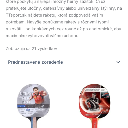
ktoré poskytujú najlepší možný herný zážitok. Či už
preferujete útočný, defenzívny alebo univerzálny štýl hry, na
TTsport.sk nájdete raketu, ktorá zodpovedá vašim
potrebám. Navyše ponúkame rakety s rôznymi typmi
rukovätí – od konkávnych cez rovné až po anatomické, aby
maximálne vyhovovali vášmu úchopu.
Zobrazuje sa 21 výsledkov