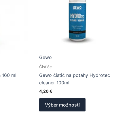
Gewo
Čističe
h 160 ml
Gewo čistič na poťahy Hydrotec
cleaner 100ml
4,20
€
Tento
Výber možností
produkt
má
viacero