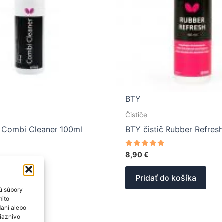
BTY
Čističe
č Combi Cleaner 100ml
BTY čistič Rubber Refres
Hodnotenie
8,90
€
5.00
z 5
do košíka
Pridať do košíka
ú súbory
mito
daní alebo
riaznivo