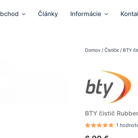
bchod
Články
Informácie
Konta
Domov
/
Čističe
/ BTY či
BTY čistič Rubbe
1
hodnote
Hodnotenie
1
5.00
z 5 na