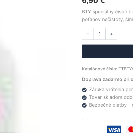
6,90
€
základe
zákazníckej
BTY špeciálny čistič b
recenzie
poťahov nečistoty, čím
množstvo
Alter
-
+
BTY
čistič
Rubber
Cleaner
250ml
Katalógové číslo:
TTBTY
Doprava zadarmo pri 
Záruka vrátenia peň
Tovar skladom odo
Bezpečné platby - 