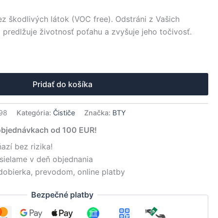
ez škodlivých látok (VOC free). Odstráni z Vašich
 predlžuje životnosť poťahu a zvyšuje jeho točivosť.
native:
Pridať do košíka
98
Kategória:
Čističe
Značka:
BTY
objednávkach od 100 EUR!
azí bez rizika!
sielame v deň objednania
dobierka, prevodom, online platby
Bezpečné platby