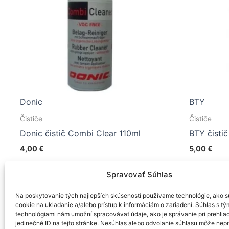
Donic
BTY
Čističe
Čističe
Donic čistič Combi Clear 110ml
BTY čisti
4,00
€
5,00
€
Pridať do košíka
Pridať 
Spravovať Súhlas
Na poskytovanie tých najlepších skúseností používame technológie, ako s
cookie na ukladanie a/alebo prístup k informáciám o zariadení. Súhlas s tý
technológiami nám umožní spracovávať údaje, ako je správanie pri prehlia
jedinečné ID na tejto stránke. Nesúhlas alebo odvolanie súhlasu môže nep