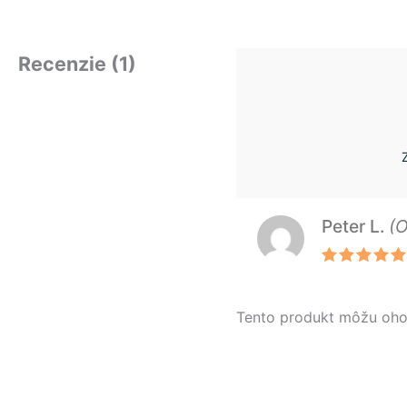
Recenzie (1)
Peter L.
(
Hodnotenie
5
z 5
Tento produkt môžu ohodno