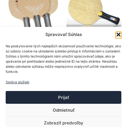
môžete
môžet
vybrať
vybrať
na
na
stránke
stránk
produktu.
produk
Spravovať Súhlas
BTY
SpinLord
Na poskytovanie tých najlepších skúseností používame technológie, ako
sú súbory cookie na ukladanie a/alebo prístup k informáciám o zariadení.
Drevá na rakety
Drevá na rakety
Súhlas s týmito technológiami nám umožní spracovávať údaje, ako je
BTY drevo Andrzej
SpinLord drevo Ultra
správanie pri prehliadaní alebo jedinečné ID na tejto stránke. Nesúhlas
Grubba
Carbon OFF
alebo odvolanie súhlasu môže nepriaznivo ovplyvniť určité vlastnosti a
funkcie.
39,90
€
45,90
€
Tento
Tento
Správa služieb
Výber možností
Výber možností
produkt
produk
má
má
Prijať
viacero
viacer
variantov.
varian
Odmietnuť
Možnosti
Možno
si
si
Zobraziť predvoľby