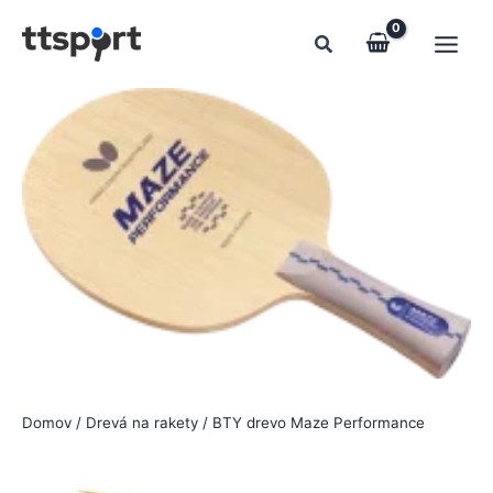
Preskočiť
na
obsah
Domov
/
Drevá na rakety
/ BTY drevo Maze Performance