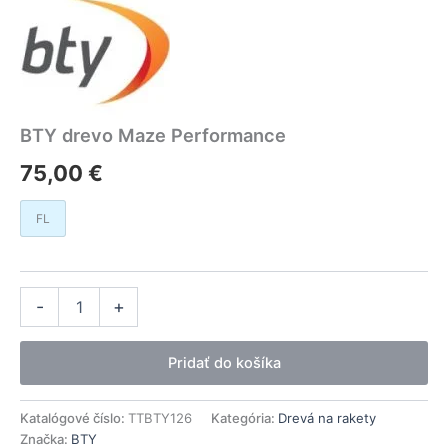
BTY drevo Maze Performance
75,00
€
FL
množstvo
Alternative:
-
+
BTY
drevo
Maze
Pridať do košíka
Performance
Katalógové číslo:
TTBTY126
Kategória:
Drevá na rakety
Značka:
BTY