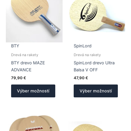
BTY
SpinLord
Drevá na rakety
Drevá na rakety
BTY drevo MAZE
SpinLord drevo Ultra
ADVANCE
Balsa V OFF
79,90
€
47,90
€
Tento
Tento
Výber možností
Výber možností
produkt
produk
má
má
viacero
viacer
variantov.
varian
Možnosti
Možno
si
si