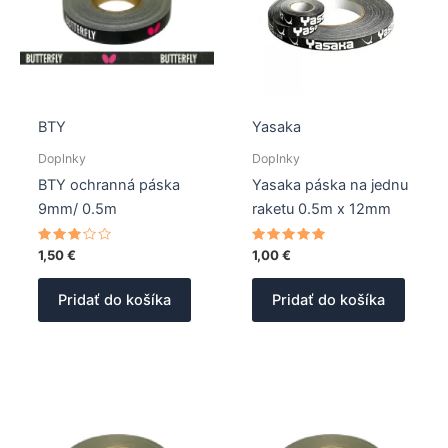
BTY
Yasaka
Doplnky
Doplnky
BTY ochranná páska
Yasaka páska na jednu
9mm/ 0.5m
raketu 0.5m x 12mm
Hodnotenie
Hodnotenie
1,50
€
1,00
€
3.00
5.00
z 5
z 5
Pridať do košíka
Pridať do košíka