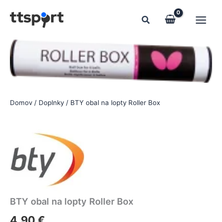
Preskočiť
na
obsah
Domov
/
Doplnky
/ BTY obal na lopty Roller Box
BTY obal na lopty Roller Box
4,90
€