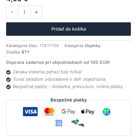
množstvo
Alternative:
-
+
BTY
obal
na
Pridať do košíka
lopty
Roller
Box
Katalógové číslo:
TTBTY159
Kategória:
Doplnky
Značka:
BTY
Doprava zadarmo pri objednávkach od 100 EUR!
Záruka vrátenia peňazí bez rizika!
Tovar skladom odosielame v deň objednania
Bezpečné platby - dobierka, prevodom, online platby
Bezpečné platby