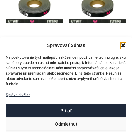
BTY
BTY
Spravovať Súhlas
Doplnky
Doplnky
Na poskytovanie tých najlepších skúseností používame technológie, ako
BTY ochranná páska
BTY ochranná páska
sú súbory cookie na ukladanie a/alebo prístup k informáciám o zariadení.
New Logo Black 9mm/
New Logo Black
Súhlas s týmito technológiami nám umožní spracovávať údaje, ako je
10m
12mm/ 10m
správanie pri prehliadaní alebo jedinečné ID na tejto stránke. Nesúhlas
alebo odvolanie súhlasu môže nepriaznivo ovplyvniť určité vlastnosti a
funkcie.
Hodnotenie
Hodnotenie
7,90
€
8,90
€
5.00
5.00
z 5
z 5
Správa služieb
Pridať do košíka
Pridať do košíka
Prijať
Odmietnuť