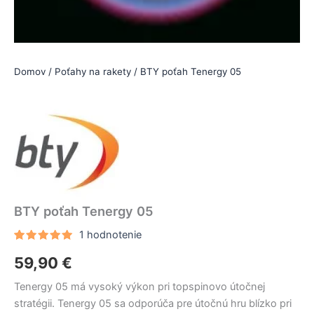
Domov
/
Poťahy na rakety
/ BTY poťah Tenergy 05
BTY poťah Tenergy 05
1
hodnotenie
Hodnotenie
1
59,90
€
5.00
z 5
na základe
zákazníckej
Tenergy 05 má vysoký výkon pri topspinovo útočnej
recenzie
stratégii. Tenergy 05 sa odporúča pre útočnú hru blízko pri