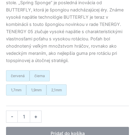
stole. „Spring Sponge“ je posledná inovácia od
BUTTERFLY, ktorá je špongiou nadcházajúcej éry. Známe
vysoké napätie technológie BUTTERFLY je teraz v
kombinácii s touto špongiou novinkou v rade TENERGY.
TENERGY 05 zlučuje vysoké napätie s charakteristickými
vlastnosťami poťahu s vysokou rotáciou. Poťah bol
ohodnotený veľkým množstvom hráčov, rovnako ako
vedeckým meraním, ako nejlepšia guma pre rotáciu pri
topspinovej a útočnej stratégii.
červená
čierna
1,7mm
1,9mm
2,1mm
množstvo
Alternative:
-
+
BTY
poťah
Tenergy
Pridať do košíka