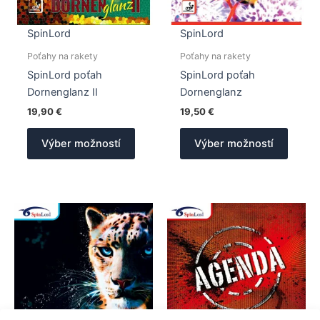
SpinLord
SpinLord
Poťahy na rakety
Poťahy na rakety
SpinLord poťah
SpinLord poťah
Dornenglanz II
Dornenglanz
19,90
€
19,50
€
Tento
Tento
Výber možností
Výber možností
produkt
produk
má
má
viacero
viacer
variantov.
varian
Možnosti
Možno
si
si
môžete
môžet
vybrať
vybrať
na
na
stránke
stránk
produktu.
produk