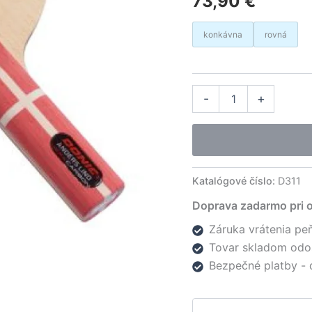
73,90
€
základe
zákazníckej
recenzie
konkávna
rovná
množstvo
Alter
-
+
Donic
drevo
Andres
Lind
Hexa
Carbon
Katalógové číslo:
D311
Doprava zadarmo pri 
Záruka vrátenia peň
Tovar skladom odo
Bezpečné platby - 