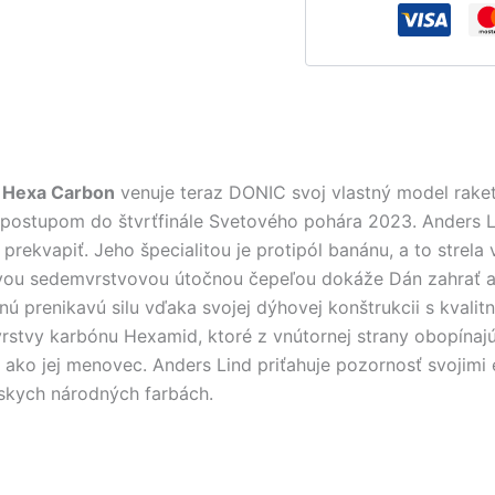
 Hexa Carbon
venuje teraz DONIC svoj vlastný model raket
 postupom do štvrťfinále Svetového pohára 2023. Anders Li
 prekvapiť. Jeho špecialitou je protipól banánu, a to str
vou sedemvrstvovou útočnou čepeľou dokáže Dán zahrať aj
prenikavú silu vďaka svojej dýhovej konštrukcii s kvalitný
vrstvy karbónu Hexamid, ktoré z vnútornej strany obopínaj
 ako jej menovec. Anders Lind priťahuje pozornosť svojimi
nskych národných farbách.