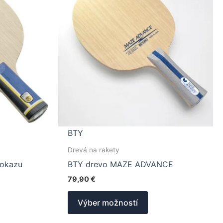
BTY
Drevá na rakety
mokazu
BTY drevo MAZE ADVANCE
79,90
€
Tento
Výber možností
produkt
má