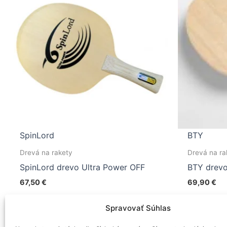
SpinLord
BTY
Drevá na rakety
Drevá na ra
SpinLord drevo Ultra Power OFF
BTY drevo
67,50
€
69,90
€
Tento
Výber možností
Výber 
Spravovať Súhlas
produkt
má