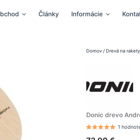
bchod
Články
Informácie
Konta
Domov
/
Drevá na raket
Donic drevo Andr
1
hodnote
Hodnotenie
1
5.00
z 5 na