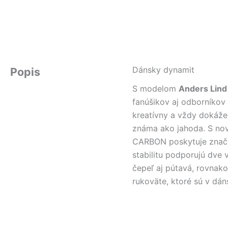
Dánsky dynamit
Popis
S modelom
Anders Lind
fanúšikov aj odborníkov
kreatívny a vždy dokáže
známa ako jahoda. S no
CARBON poskytuje značnú 
stabilitu podporujú dve 
čepeľ aj pútavá, rovnako
rukoväte, ktoré sú v dá