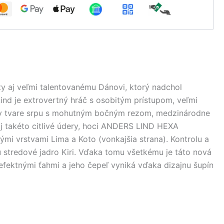
y aj veľmi talentovanému Dánovi, ktorý nadchol
nd je extrovertný hráč s osobitým prístupom, veľmi
ela v tvare srpu s mohutným bočným rezom, medzinárodne
 takéto citlivé údery, hoci ANDERS LIND HEXA
mi vrstvami Lima a Koto (vonkajšia strana). Kontrolu a
ú stredové jadro Kiri. Vďaka tomu všetkému je táto nová
 efektnými ťahmi a jeho čepeľ vyniká vďaka dizajnu šupín