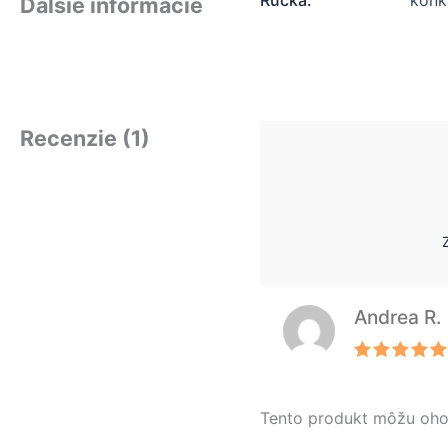
Rúčka:
konk
Ďalšie informácie
Recenzie (1)
Andrea R.
Hodnotenie
5
z 5
Tento produkt môžu ohodno