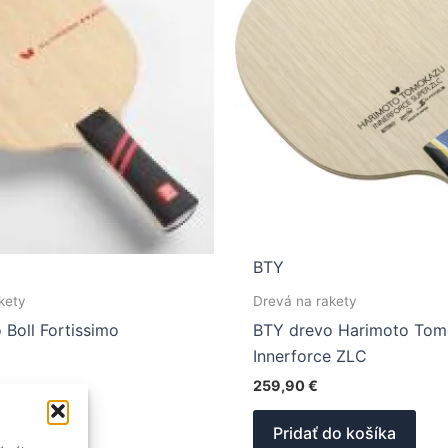
BTY
kety
Drevá na rakety
 Boll Fortissimo
BTY drevo Harimoto To
Innerforce ZLC
259,90
€
Tento
možností
produkt
Pridať do košíka
má