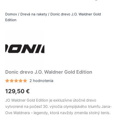
Domov
/
Drevá na rakety
/ Donic drevo J.O. Waldner Gold
Edition
Donic drevo J.O. Waldner Gold Edition
2
hodnotenia
Hodnotenie
2
129,50
€
5.00
z 5
na základe
zákazníckych
JO Waldner Gold Edition je exkluzívne útočné drevo
recenzií
vytvorené na počesť 30. výročia olympijského triumfu Jana-
Ove Waldnera – legendy, ktorá navždy zmenila stolný tenis.