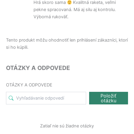
Hrá skoro sama
Kvalitná raketa, veľmi
e
5
z 5
pekne spracovaná. Má aj silu aj kontrolu.
Výborná rukoväť.
Tento produkt môžu ohodnotiť len prihlásení zákazníci, ktorí
si ho kúpili.
OTÁZKY A ODPOVEDE
OTÁZKY A ODPOVEDE
Položiť
otázku
Zatiaľ nie sú žiadne otázky