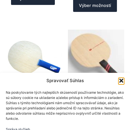
produkt
Tento
Výber možností
má
produk
viacero
má
variantov.
viacer
Možnosti
varian
si
Možno
môžete
si
vybrať
môžet
na
vybrať
stránke
na
produktu.
stránk
produk
Spravovať Súhlas
SpinLord
BTY
Na poskytovanie tých najlepších skúseností používame technológie, ako
sú súbory cookie na ukladanie a/alebo prístup k informáciám o zariadení.
Drevá na rakety
Drevá na rakety
Súhlas s týmito technológiami nám umožní spracovávať údaje, ako je
SpinLord drevo RD2
BTY drevo Boll
správanie pri prehliadaní alebo jedinečné ID na tejto stránke. Nesúhlas
OFF
Fortissimo
alebo odvolanie súhlasu môže nepriaznivo ovplyvniť určité vlastnosti a
funkcie.
25,90
€
69,90
€
Tento
Tento
Správa služieb