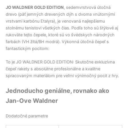
JO WALDNER GOLD EDITION
, sedemvrstvová útočná
drevo (päť jemných drevených dýh s dvoma vnútornými
vrstvami karbónu Etalyra), je venovaná najlepšiemu
stolnému tenistovi všetkých čias. Podľa toho sú štýlové aj
rukoväte tejto čepele, ktoré sú vo švédskych národných
farbách (VH žltá/BH modrá). Výkonná útočná čepeľ s
fantastickým pocitom:
To je JO WALDNER GOLD EDITION: Skutočne exkluzívna
čepeľ rakety s absolútne profesionálne a kvalitne
spracovaným materiálom pre veľmi výnimočný pocit z hry.
Jednoducho geniálne, rovnako ako
Jan-Ove Waldner
Dodatočné parametre