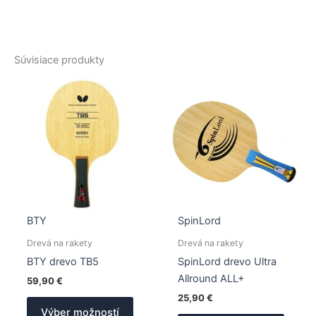
Súvisiace produkty
BTY
SpinLord
Drevá na rakety
Drevá na rakety
BTY drevo TB5
SpinLord drevo Ultra
Allround ALL+
59,90
€
25,90
€
Tento
Výber možností