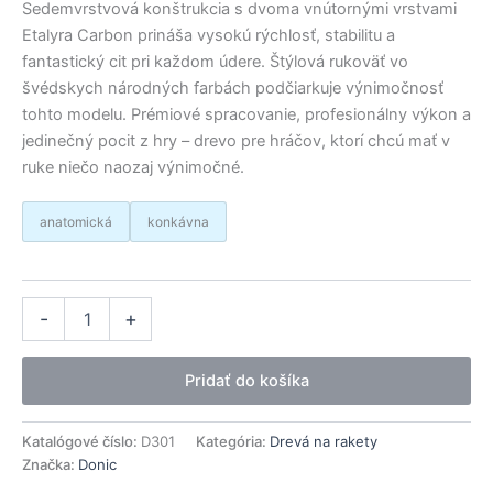
Sedemvrstvová konštrukcia s dvoma vnútornými vrstvami
Etalyra Carbon prináša vysokú rýchlosť, stabilitu a
fantastický cit pri každom údere. Štýlová rukoväť vo
švédskych národných farbách podčiarkuje výnimočnosť
tohto modelu. Prémiové spracovanie, profesionálny výkon a
jedinečný pocit z hry – drevo pre hráčov, ktorí chcú mať v
ruke niečo naozaj výnimočné.
anatomická
konkávna
množstvo
Alternative:
-
+
Donic
drevo
J.O.
Pridať do košíka
Waldner
Gold
Edition
Katalógové číslo:
D301
Kategória:
Drevá na rakety
Značka:
Donic