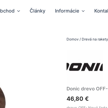
bchod
Články
Informácie
Konta
Domov
/
Drevá na raket
Donic drevo OFF-
46,80
€
drevo OFF-.Nová řada 