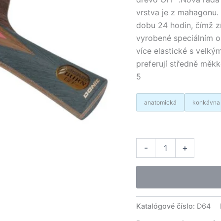
vrstva je z mahagonu.
dobu 24 hodin, čímž zís
vyrobené speciálním oš
více elastické s velk
preferují středně měk
5
anatomická
konkávna
množstvo
Alter
-
+
Donic
drevo
OFF-
Burn
Katalógové číslo:
D64