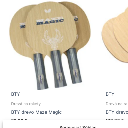
BTY
BTY
Drevá na rakety
Drevá na ra
BTY drevo Maze Magic
BTY drevo
36,90
€
179,90
€
Spravovať Súhlas