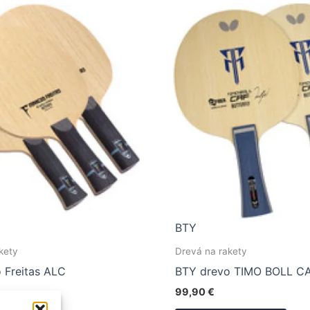
BTY
kety
Drevá na rakety
 Freitas ALC
BTY drevo TIMO BOLL C
99,90
€