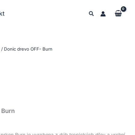
kt
y
/ Donic drevo OFF- Burn
 Burn
prken Burn je vyrobena z dýh tropických dřev a vrchní