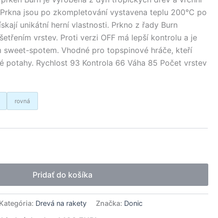
 Prkna jsou po zkompletování vystavena teplu 200°C po
kají unikátní herní vlastnosti. Prkno z řady Burn
etřením vrstev. Proti verzi OFF má lepší kontrolu a je
ým sweet-spotem. Vhodné pro topspinové hráče, kteří
ké potahy. Rychlost 93 Kontrola 66 Váha 85 Počet vrstev
rovná
native:
Pridať do košíka
Kategória:
Drevá na rakety
Značka:
Donic