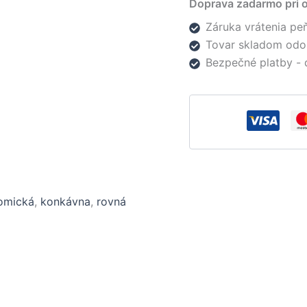
Doprava zadarmo pri 
Záruka vrátenia peň
Tovar skladom odo
Bezpečné platby - 
omická
,
konkávna
,
rovná