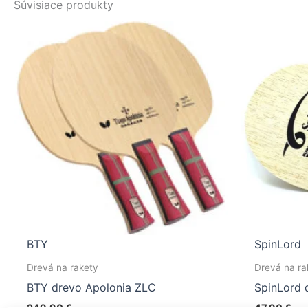
Súvisiace produkty
BTY
SpinLord
Drevá na rakety
Drevá na ra
BTY drevo Apolonia ZLC
SpinLord 
249,90
€
47,90
€