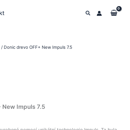
kt
y
/ Donic drevo OFF+ New Impuls 7.5
 New Impuls 7.5
yrobené pomocí unikátní technologie Impuls. Ta byla