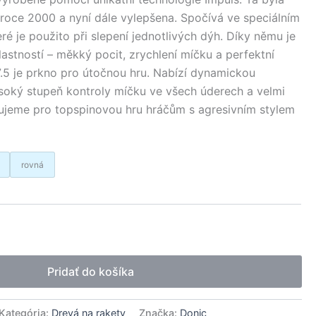
roce 2000 a nyní dále vylepšena. Spočívá ve speciálním
eré je použito při slepení jednotlivých dýh. Díky němu je
astností – měkký pocit, zrychlení míčku a perfektní
7.5 je prkno pro útočnou hru. Nabízí dynamickou
ysoký stupeň kontroly míčku ve všech úderech a velmi
ujeme pro topspinovou hru hráčům s agresivním stylem
rovná
native:
Pridať do košíka
Kategória:
Drevá na rakety
Značka:
Donic