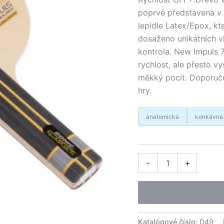
poprvé představena v 
lepidle Latex/Epox, kt
dosaženo unikátních vl
kontrola. New Impuls 
rychlost, ale přesto v
měkký pocit. Doporuč
hry.
anatomická
konkávna
množstvo
Alter
-
+
Donic
drevo
OFF+
New
Impuls
7.5
Katalógové číslo:
D49