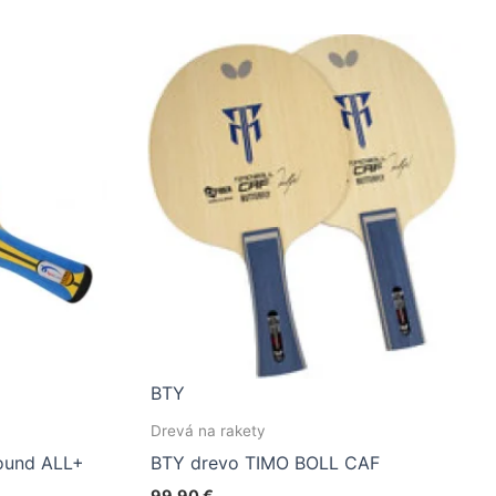
BTY
Drevá na rakety
round ALL+
BTY drevo TIMO BOLL CAF
99,90
€