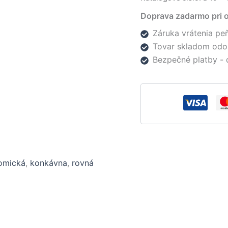
Doprava zadarmo pri 
Záruka vrátenia peň
Tovar skladom odo
Bezpečné platby - 
omická
,
konkávna
,
rovná