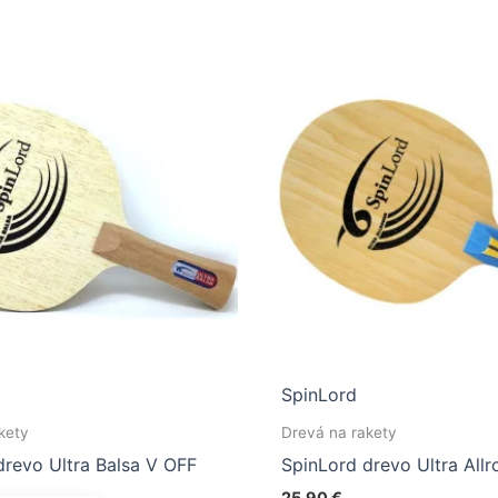
SpinLord
kety
Drevá na rakety
drevo Ultra Balsa V OFF
SpinLord drevo Ultra All
25,90
€