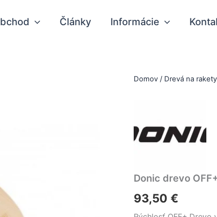
bchod
Články
Informácie
Konta
Domov
/
Drevá na raket
Donic drevo OFF+
93,50
€
Rýchlosť OFF+.Drevo v