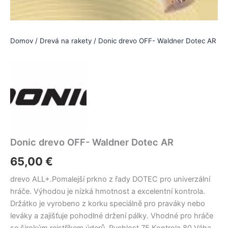
Domov
/
Drevá na rakety
/ Donic drevo OFF- Waldner Dotec AR
Donic drevo OFF- Waldner Dotec AR
65,00
€
drevo ALL+.Pomalejší prkno z řady DOTEC pro univerzální
hráče. Výhodou je nízká hmotnost a excelentní kontrola.
Držátko je vyrobeno z korku speciálně pro praváky nebo
leváky a zajišťuje pohodlné držení pálky. Vhodné pro hráče
se širokým rejstříkem úderů. Rychlost 75 Kontrola 80 Váha