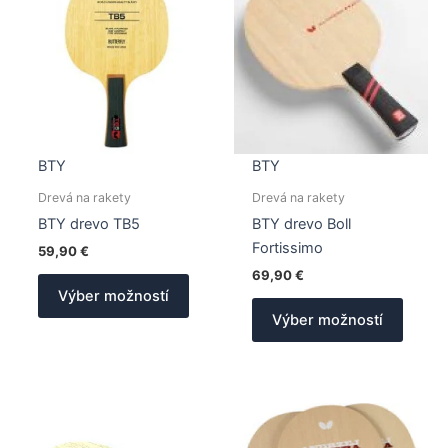
BTY
BTY
Drevá na rakety
Drevá na rakety
BTY drevo TB5
BTY drevo Boll
Fortissimo
59,90
€
69,90
€
Tento
Výber možností
produkt
Tento
Výber možností
má
produk
viacero
má
variantov.
viacer
Možnosti
varian
si
Možno
môžete
si