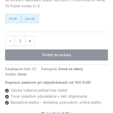
70 Počet vrstev 5+2
ľavák
pravák
množstvo
Alternative:
-
+
Donic
drevo
OFF-
Pridať do košíka
Waldner
Dotec
AR
Katalógové číslo:
D2
Kategória:
Drevá na rakety
Značka:
Donic
Doprava zadarmo pri objednávkach od 100 EUR!
Záruka vrátenia peňazí bez rizika!
Tovar skladom odosielame v deň objednania
Bezpečné platby - dobierka, prevodom, online platby