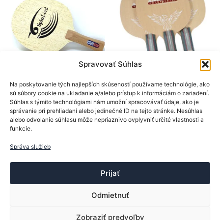
vybrať
môžet
na
vybrať
stránke
na
produktu.
stránk
produk
Spravovať Súhlas
SpinLord
BTY
Na poskytovanie tých najlepších skúseností používame technológie, ako
sú súbory cookie na ukladanie a/alebo prístup k informáciám o zariadení.
Drevá na rakety
Drevá na rakety
Súhlas s týmito technológiami nám umožní spracovávať údaje, ako je
SpinLord drevo Ultra
BTY drevo Andrzej
správanie pri prehliadaní alebo jedinečné ID na tejto stránke. Nesúhlas
Balsa V OFF
Grubba
alebo odvolanie súhlasu môže nepriaznivo ovplyvniť určité vlastnosti a
funkcie.
47,90
€
39,90
€
Tento
Tento
Správa služieb
Výber možností
Výber možností
produkt
produk
má
má
Prijať
viacero
viacer
variantov.
varian
Odmietnuť
Možnosti
Možno
si
si
Zobraziť predvoľby