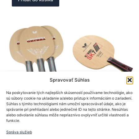
má
viacer
varian
Možno
si
môžet
vybrať
na
stránk
produk
Spravovať Súhlas
BTY
BTY
Na poskytovanie tých najlepších skúseností používame technológie, ako
sú súbory cookie na ukladanie a/alebo prístup k informáciám o zariadení.
Drevá na rakety
Drevá na rakety
Súhlas s týmito technológiami nám umožní spracovávať údaje, ako je
BTY drevo Andrzej
BTY drevo Korbel SK7
správanie pri prehliadaní alebo jedinečné ID na tejto stránke. Nesúhlas
Grubba
alebo odvolanie súhlasu môže nepriaznivo ovplyvniť určité vlastnosti a
79,90
€
funkcie.
39,90
€
Tento
Výber možností
Tento
produk
Správa služieb
Výber možností
produkt
má