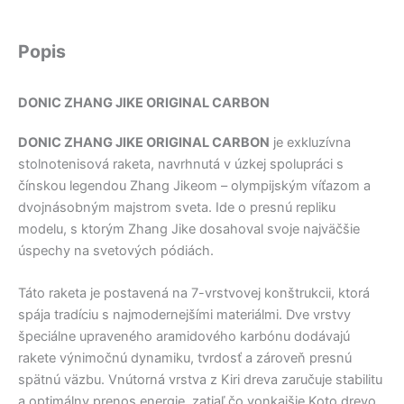
Popis
DONIC ZHANG JIKE ORIGINAL CARBON
DONIC ZHANG JIKE ORIGINAL CARBON
je exkluzívna
stolnotenisová raketa, navrhnutá v úzkej spolupráci s
čínskou legendou Zhang Jikeom – olympijským víťazom a
dvojnásobným majstrom sveta. Ide o presnú repliku
modelu, s ktorým Zhang Jike dosahoval svoje najväčšie
úspechy na svetových pódiách.
Táto raketa je postavená na 7-vrstvovej konštrukcii, ktorá
spája tradíciu s najmodernejšími materiálmi. Dve vrstvy
špeciálne upraveného aramidového karbónu dodávajú
rakete výnimočnú dynamiku, tvrdosť a zároveň presnú
spätnú väzbu. Vnútorná vrstva z Kiri dreva zaručuje stabilitu
a optimálny prenos energie, zatiaľ čo vonkajšie Koto drevo