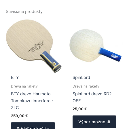
Súvisiace produkty
BTY
SpinLord
Drevá na rakety
Drevá na rakety
BTY drevo Harimoto
SpinLord drevo RD2
Tomokazu Innerforce
OFF
ZLC
25,90
€
259,90
€
Tento
Výber možností
produk
Pridať do košíka