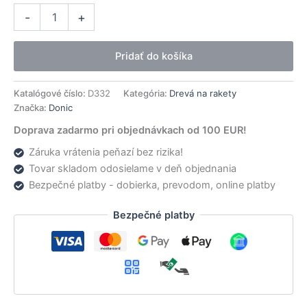
množstvo
Alternative:
-
+
Donic
drevo
Zhang
Pridať do košíka
Jike
Original
Carbon
Katalógové číslo:
D332
Kategória:
Drevá na rakety
Značka:
Donic
Doprava zadarmo pri objednávkach od 100 EUR!
Záruka vrátenia peňazí bez rizika!
Tovar skladom odosielame v deň objednania
Bezpečné platby - dobierka, prevodom, online platby
Bezpečné platby