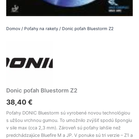
Domov
/
Poťahy na rakety
/ Donic poťah Bluestorm Z2
Donic poťah Bluestorm Z2
38,40
€
Poťahy DONIC Bluestorm sú vyrobené novou technológiou
s užšou vrchnou gumou. To umožnilo zvýšiť spodú špongiu
v sile max (cca 2,3 mm). Zároveň sú poťahy lahšie než
predchádzajúce Bluefire M a JP. V ponuke sú tri verzie – Z1 a