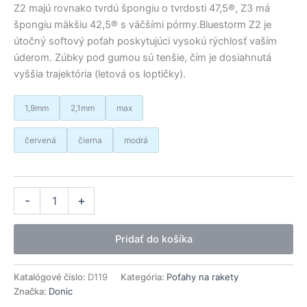
Z2 majú rovnako tvrdú špongiu o tvrdosti 47,5®, Z3 má
špongiu mäkšiu 42,5® s väčšími pórmy.Bluestorm Z2 je
útočný softový poťah poskytujúci vysokú rýchlosť vaším
úderom. Zúbky pod gumou sú tenšie, čím je dosiahnutá
vyššia trajektória (letová os loptičky).
1,9mm
2,1mm
max
červená
čierna
modrá
množstvo
Alternative:
-
+
Donic
poťah
Bluestorm
Pridať do košíka
Z2
Katalógové číslo:
D119
Kategória:
Poťahy na rakety
Značka:
Donic