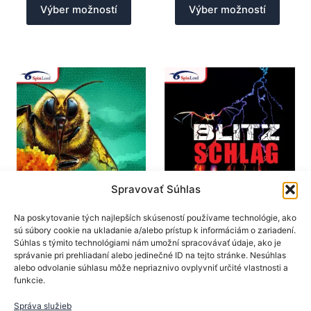
Výber možností
Výber možností
produkt
produk
má
má
viacero
viacer
variantov.
varian
Možnosti
Možno
si
si
môžete
môžet
vybrať
vybrať
na
na
stránke
stránk
produktu.
produk
Spravovať Súhlas
SpinLord
SpinLord
Na poskytovanie tých najlepších skúseností používame technológie, ako
sú súbory cookie na ukladanie a/alebo prístup k informáciám o zariadení.
Poťahy na rakety
Poťahy na rakety
Súhlas s týmito technológiami nám umožní spracovávať údaje, ako je
SpinLord poťah
SpinLord poťah
správanie pri prehliadaní alebo jedinečné ID na tejto stránke. Nesúhlas
Dornenglanz II
Blitzschlag
alebo odvolanie súhlasu môže nepriaznivo ovplyvniť určité vlastnosti a
funkcie.
19,90
€
19,50
€
Tento
Tento
Správa služieb