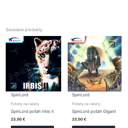
Súvisiace produkty
SpinLord
SpinLord
Poťahy na rakety
Poťahy na rakety
SpinLord poťah Irbis II
SpinLord poťah Gigant
23,50
€
23,50
€
Tento
Tento