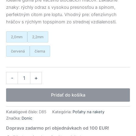
znaky: rýchly odraz s vysokou presnosťou a spinom,
perfektným citom pre loptu. Vhodný pre: ofenzívnych
hráčov s rýchlym topspinom zo strednej vzdialenosti.
2,0mm
2,2mm
červená
čierna
množstvo
Alternative:
-
+
Donic
poťah
Coppa
Pridať do košíka
X1
/Gold/
Katalógové číslo:
D85
Kategória:
Poťahy na rakety
Značka:
Donic
Doprava zadarmo pri objednávkach od 100 EUR!