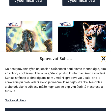
Výber možností
Výber možností
produkt
produk
má
má
viacero
viacer
variantov.
varian
Možnosti
Možno
si
si
môžete
môžet
vybrať
vybrať
na
na
stránke
stránk
Spravovať Súhlas
produktu.
produk
Na poskytovanie tých najlepších skúseností používame technológie, ako
SpinLord
SpinLord
sú súbory cookie na ukladanie a/alebo prístup k informáciám o zariadení.
Súhlas s týmito technológiami nám umožní spracovávať údaje, ako je
Poťahy na rakety
Poťahy na rakety
správanie pri prehliadaní alebo jedinečné ID na tejto stránke. Nesúhlas
SpinLord poťah Gigant
SpinLord poťah Irbis II
alebo odvolanie súhlasu môže nepriaznivo ovplyvniť určité vlastnosti a
funkcie.
23,50
€
23,50
€
Tento
Tento
Správa služieb
Výber možností
Výber možností
produkt
produk