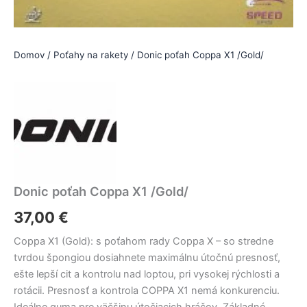
Domov
/
Poťahy na rakety
/ Donic poťah Coppa X1 /Gold/
Donic poťah Coppa X1 /Gold/
37,00
€
Coppa X1 (Gold): s poťahom rady Coppa X – so stredne
tvrdou špongiou dosiahnete maximálnu útočnú presnosť,
ešte lepší cit a kontrolu nad loptou, pri vysokej rýchlosti a
rotácii. Presnosť a kontrola COPPA X1 nemá konkurenciu.
Ideálne guma pre väčšinu útočiacich hráčov. Základné