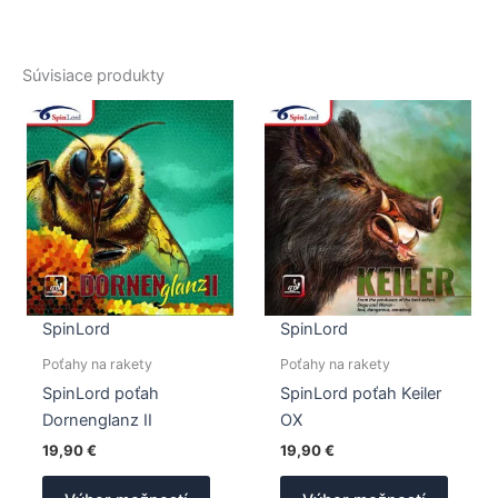
Súvisiace produkty
SpinLord
SpinLord
Poťahy na rakety
Poťahy na rakety
SpinLord poťah
SpinLord poťah Keiler
Dornenglanz II
OX
19,90
€
19,90
€
Tento
Tento