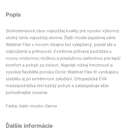
Popis
Stolnotenisová obuv najvyššej kvality pre vysoko výkonný
stolný tenis najvyššej úrovne. Ďalší model úspešnej série
Waldner Flex v novom dizajne bol vylepšený, pokiaľ ide o
odpruženie a priľnavosť. Extrémne príľnavá podrážka s
novou vnútornou vložkou a priedušnou sieťovinou pre lepší
komfort a pohyb za stolom. Napriek nízkej hmotnosti a
vysokej flexibilite ponúka Donic Waldner Flex III vynikajúcu
stabilitu aj pri extrémnom zaťažení. Ortopedická EVA
medzipodrážka tlmí každý pohyb a zabezpečuje ešte
pohodlnejšie nosenie.
Farba: bielo-modro-čierna
Ďalšie informácie