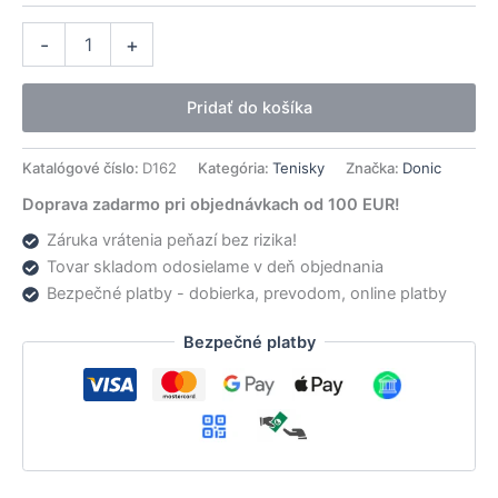
množstvo
Alternative:
-
+
Donic
tenisky
Waldner
Pridať do košíka
Flex
III
Katalógové číslo:
D162
Kategória:
Tenisky
Značka:
Donic
Doprava zadarmo pri objednávkach od 100 EUR!
Záruka vrátenia peňazí bez rizika!
Tovar skladom odosielame v deň objednania
Bezpečné platby - dobierka, prevodom, online platby
Bezpečné platby