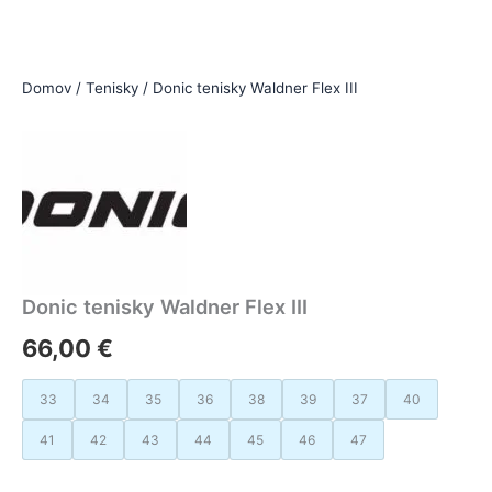
Domov
/
Tenisky
/ Donic tenisky Waldner Flex III
Donic tenisky Waldner Flex III
66,00
€
33
34
35
36
38
39
37
40
41
42
43
44
45
46
47