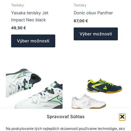
Tenisky
Tenisky
Yasaka tenisky Jet
Donic obuv Panther
Impact Neo black
67,00
€
49,50
€
Tento
Výber možností
Tento
produk
Výber možností
produkt
má
má
viacer
viacero
varian
variantov.
Možno
Možnosti
si
si
môžet
môžete
vybrať
vybrať
na
na
stránk
stránke
produk
produktu.
Spravovať Súhlas
Mizuno
Joola
Na poskytovanie tých najlepších skúseností používame technológie, ako