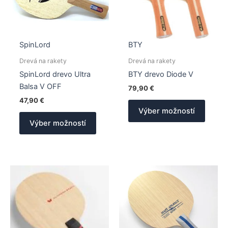
SpinLord
BTY
Drevá na rakety
Drevá na rakety
SpinLord drevo Ultra
BTY drevo Diode V
Balsa V OFF
79,90
€
47,90
€
Tento
Výber možností
Tento
produk
Výber možností
produkt
má
má
viacer
viacero
varian
variantov.
Možno
Možnosti
si
si
môžet
môžete
vybrať
vybrať
na
na
stránk