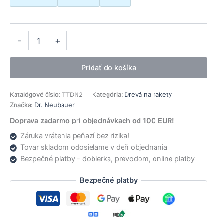
množstvo
Alternative:
-
+
Dr.
Neubauer
drevo
Pridať do košíka
Matador
Katalógové číslo:
TTDN2
Kategória:
Drevá na rakety
Značka:
Dr. Neubauer
Doprava zadarmo pri objednávkach od 100 EUR!
Záruka vrátenia peňazí bez rizika!
Tovar skladom odosielame v deň objednania
Bezpečné platby - dobierka, prevodom, online platby
Bezpečné platby