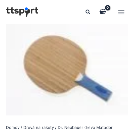
Preskočiť
na
obsah
Domov
/
Drevá na rakety
/ Dr. Neubauer drevo Matador