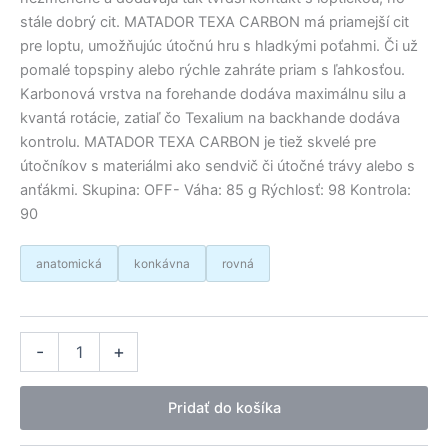
stále dobrý cit. MATADOR TEXA CARBON má priamejší cit
pre loptu, umožňujúc útočnú hru s hladkými poťahmi. Či už
pomalé topspiny alebo rýchle zahráte priam s ľahkosťou.
Karbonová vrstva na forehande dodáva maximálnu silu a
kvantá rotácie, zatiaľ čo Texalium na backhande dodáva
kontrolu. MATADOR TEXA CARBON je tiež skvelé pre
útočníkov s materiálmi ako sendvič či útočné trávy alebo s
anťákmi. Skupina: OFF- Váha: 85 g Rýchlosť: 98 Kontrola:
90
anatomická
konkávna
rovná
množstvo
Alternative:
-
+
Dr.
Neubauer
drevo
Pridať do košíka
Matador
texa