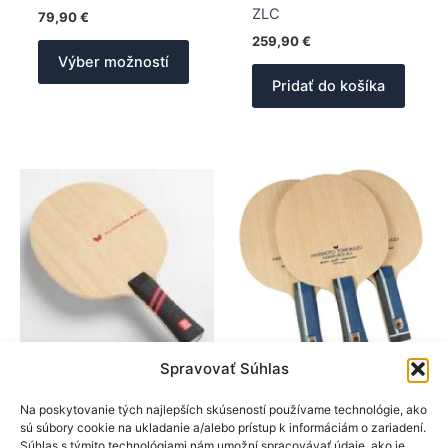
ZLC
79,90
€
259,90
€
Tento
Výber možností
produkt
Pridať do košíka
má
viacero
variantov.
Možnosti
si
môžete
vybrať
na
stránke
produktu.
Spravovať Súhlas
BTY
BTY
Drevá na rakety
Drevá na rakety
Na poskytovanie tých najlepších skúseností používame technológie, ako
sú súbory cookie na ukladanie a/alebo prístup k informáciám o zariadení.
BTY drevo Boll
BTY drevo OFF
Súhlas s týmito technológiami nám umožní spracovávať údaje, ako je