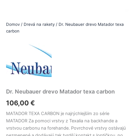
Domov
/
Drevá na rakety
/ Dr. Neubauer drevo Matador texa
carbon
Dr. Neubauer drevo Matador texa carbon
106,00
€
MATADOR TEXA CARBON je najrýchlejším zo série
MATADOR Za pomoci vrstvy z Texalia na backhande a
vrstvou carbonu na forehande. Povrchové vrstvy ostávajú
nezmenené a dodávajú tak tvrdší kontakt s loptičkou, no