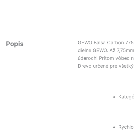
GEWO Balsa Carbon 775 j
Popis
dielne GEWO. Až 7,75mm 
úderoch! Pritom vôbec n
Drevo určené pre všetký
Kategó
Rýchlo