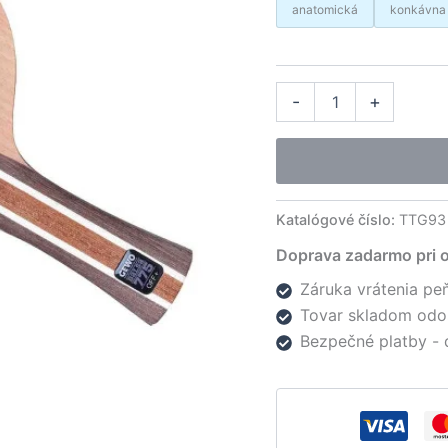
anatomická
konkávna
množstvo
Alter
-
+
Gewo
drevo
Balsa
Carbon
775
Katalógové číslo:
TTG93
Doprava zadarmo pri 
Záruka vrátenia peň
Tovar skladom odo
Bezpečné platby - 