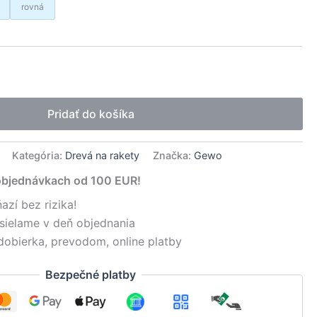
rovná
native:
Pridať do košíka
Kategória:
Drevá na rakety
Značka:
Gewo
objednávkach od 100 EUR!
azí bez rizika!
sielame v deň objednania
dobierka, prevodom, online platby
Bezpečné platby