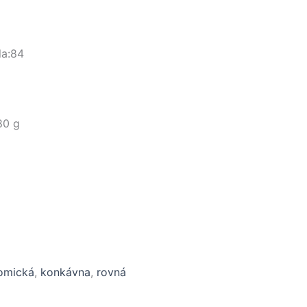
la:84
80 g
omická
,
konkávna
,
rovná