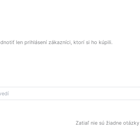
tiť len prihlásení zákazníci, ktorí si ho kúpili.
Zatiaľ nie sú žiadne otázky