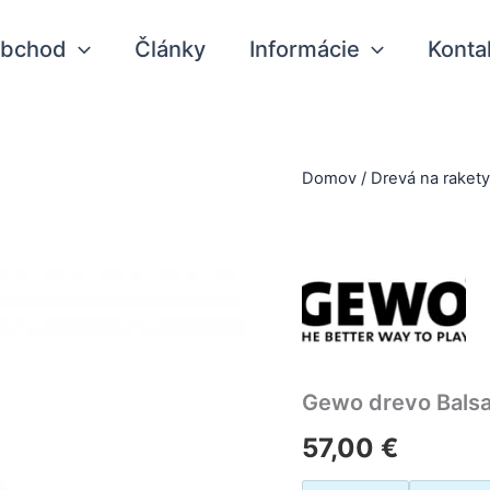
bchod
Články
Informácie
Konta
Domov
/
Drevá na raket
Gewo drevo Bals
57,00
€