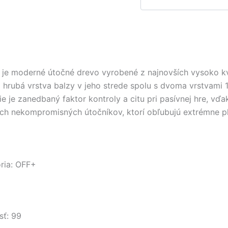
e moderné útočné drevo vyrobené z najnovších vysoko kvali
hrubá vrstva balzy v jeho strede spolu s dvoma vrstvami 
ie je zanedbaný faktor kontroly a citu pri pasívnej hre, v
ch nekompromisných útočníkov, ktorí obľubujú extrémne plo
ria: OFF+
sť: 99