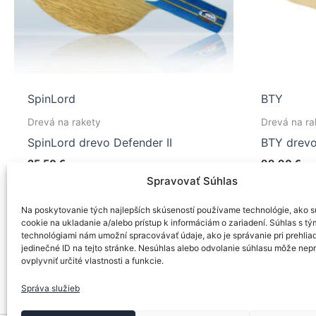
SpinLord
BTY
Drevá na rakety
Drevá na ra
SpinLord drevo Defender II
BTY drev
25,50
€
99,90
€
Spravovať Súhlas
Tento
Výber možností
Výber 
produkt
Na poskytovanie tých najlepších skúseností používame technológie, ako s
má
cookie na ukladanie a/alebo prístup k informáciám o zariadení. Súhlas s tý
technológiami nám umožní spracovávať údaje, ako je správanie pri prehlia
viacero
jedinečné ID na tejto stránke. Nesúhlas alebo odvolanie súhlasu môže nep
variantov.
ovplyvniť určité vlastnosti a funkcie.
Možnosti
Správa služieb
si
môžete