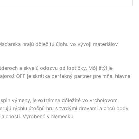
aďarska hrajú dôležitú úlohu vo vývoji materiálov
deroch a skvelú odozvu od loptičky. Môj štýl je
joroš OFF je skrátka perfekný partner pre mňa, hlavne
opspin výmeny, je extrémne dôležité vo vrcholovom
ferujú rýchlu útočnú hru s tvrdými drevami a chcú body
zdialenosti. Vyrobené v Nemecku.