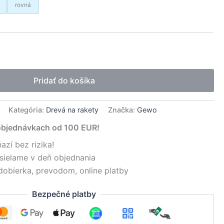
rovná
native:
Pridať do košíka
Kategória:
Drevá na rakety
Značka:
Gewo
objednávkach od 100 EUR!
azí bez rizika!
sielame v deň objednania
dobierka, prevodom, online platby
Bezpečné platby