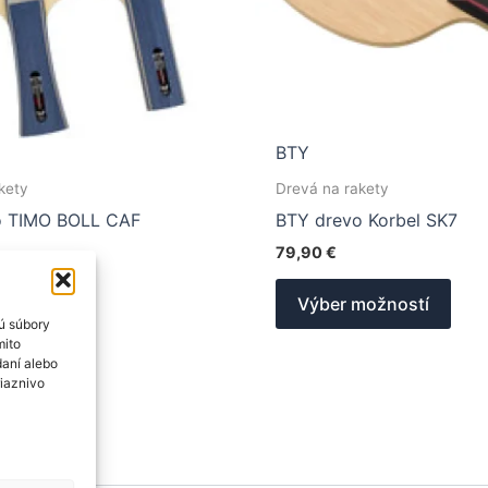
BTY
kety
Drevá na rakety
o TIMO BOLL CAF
BTY drevo Korbel SK7
79,90
€
Tento
Tent
možností
Výber možností
produkt
prod
ú súbory
má
má
mito
daní alebo
viacero
viac
riaznivo
variantov.
vari
Možnosti
Mož
si
si
môžete
môž