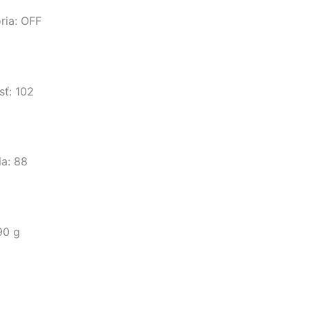
ria: OFF
sť: 102
la: 88
90 g