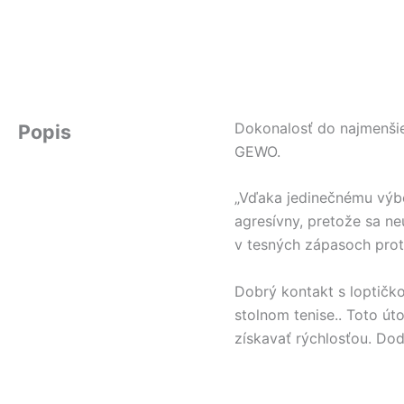
Dokonalosť do najmenšieh
Popis
GEWO.
„Vďaka jedinečnému výber
agresívny, pretože sa n
v tesných zápasoch proti
Dobrý kontakt s loptičk
stolnom tenise.. Toto út
získavať rýchlosťou. Dod