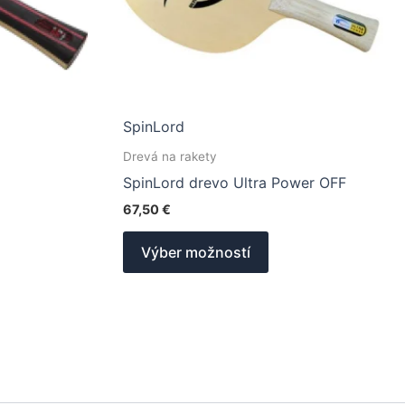
SpinLord
Drevá na rakety
SpinLord drevo Ultra Power OFF
67,50
€
o
Tento
Výber možností
ukt
produkt
má
ero
viacero
antov.
variantov.
nosti
Možnosti
si
ete
môžete