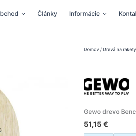
bchod
Články
Informácie
Konta
Domov
/
Drevá na raket
Gewo drevo Benc
51,15
€