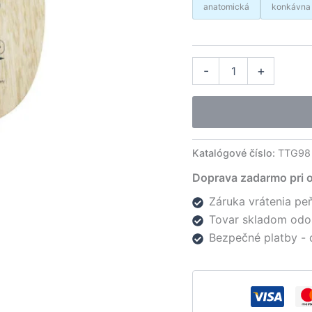
anatomická
konkávna
množstvo
Alter
-
+
Gewo
drevo
Bence
Majoroš
Katalógové číslo:
TTG98
Doprava zadarmo pri 
Záruka vrátenia peň
Tovar skladom odo
Bezpečné platby - 