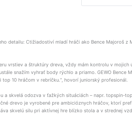
o detailu: Ctižiadostiví mladí hráči ako Bence Majoroš z M
u vrstiev a štruktúry dreva, vždy mám kontrolu v mojich ú
eustále snažím vyhrať body rýchlo a priamo. GEWO Bence Ma
 top 10 hráčom v rebríčku.“, hovorí juniorský profesionál.
ou a skvelá odozva v ťažkých situáciách – napr. topspin-t
očné drevo je vyrobené pre ambicióznych hráčov, ktorí pre
áva skvelú silu pri aktívnej hre blízko stola a v strednej v