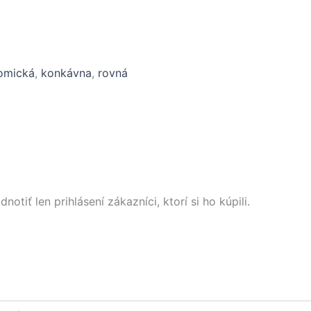
omická
,
konkávna
,
rovná
tiť len prihlásení zákazníci, ktorí si ho kúpili.