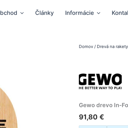
bchod
Články
Informácie
Konta
Domov
/
Drevá na raket
Gewo drevo In-F
91,80
€