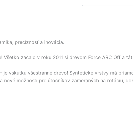
mika, precíznosť a inovácia.
! Všetko začalo v roku 2011 si drevom Force ARC Off a tá
e vskutku všestranné drevo! Syntetické vrstvy má priamo v
 nové možnosti pre útočníkov zameraných na rotáciu, doko