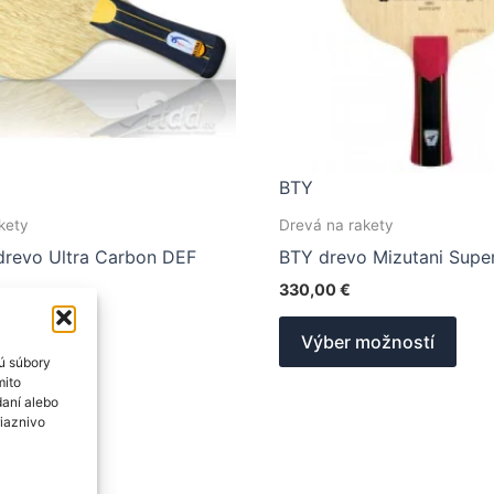
BTY
kety
Drevá na rakety
drevo Ultra Carbon DEF
BTY drevo Mizutani Supe
330,00
€
Tento
Tent
možností
Výber možností
produkt
prod
ú súbory
má
má
mito
daní alebo
viacero
viac
riaznivo
variantov.
vari
Možnosti
Mož
si
si