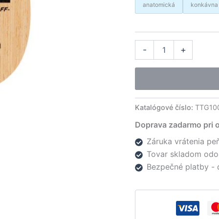
anatomická
konkávna
množstvo
Alter
-
+
Gewo
drevo
In-
Force
ARC
OFF-
Katalógové číslo:
TTG10
Doprava zadarmo pri 
Záruka vrátenia peň
Tovar skladom odo
Bezpečné platby - 