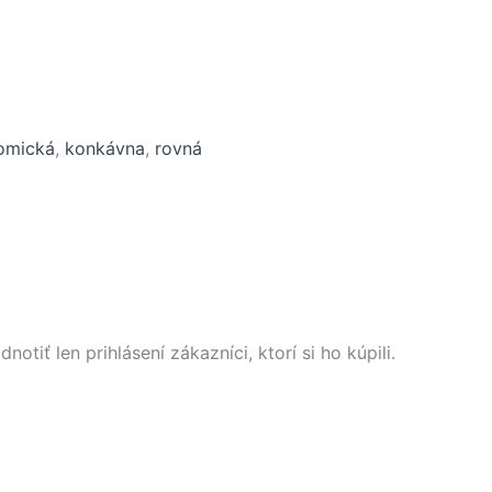
omická
,
konkávna
,
rovná
tiť len prihlásení zákazníci, ktorí si ho kúpili.