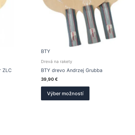
BTY
Drevá na rakety
r ZLC
BTY drevo Andrzej Grubba
39,90
€
o
Tento
Výber možností
ukt
produkt
má
ero
viacero
antov.
variantov.
nosti
Možnosti
si