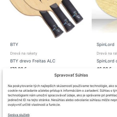
BTY
SpinLord
Drevá na rakety
Drevá na ra
BTY drevo Freitas ALC
SpinLord 
179,90
€
46,90
€
Spravovať Súhlas
Tento
Výber možností
Výber 
produkt
Na poskytovanie tých najlepších skúseností používame technológie, ako s
má
cookie na ukladanie a/alebo prístup k informáciám o zariadení. Súhlas s tý
technológiami nám umožní spracovávať údaje, ako je správanie pri prehlia
viacero
jedinečné ID na tejto stránke. Nesúhlas alebo odvolanie súhlasu môže nep
variantov.
ovplyvniť určité vlastnosti a funkcie.
Možnosti
Správa služieb
si