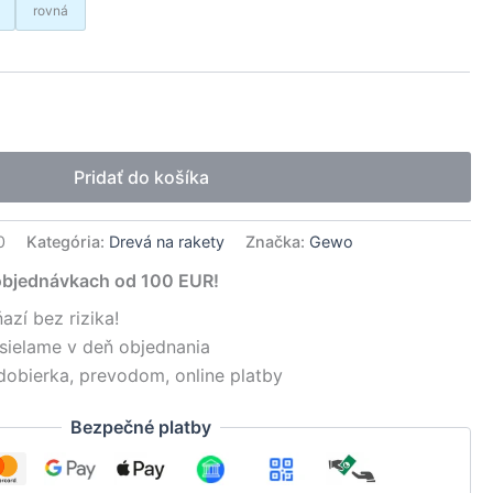
rovná
native:
Pridať do košíka
0
Kategória:
Drevá na rakety
Značka:
Gewo
objednávkach od 100 EUR!
azí bez rizika!
sielame v deň objednania
dobierka, prevodom, online platby
Bezpečné platby