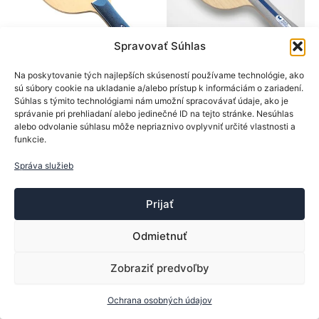
na
na
stránke
stránk
produktu.
produk
Spravovať Súhlas
BTY
BTY
Na poskytovanie tých najlepších skúseností používame technológie, ako
sú súbory cookie na ukladanie a/alebo prístup k informáciám o zariadení.
Drevá na rakety
Drevá na rakety
Súhlas s týmito technológiami nám umožní spracovávať údaje, ako je
BTY drevo Kenta
BTY drevo MAZE
správanie pri prehliadaní alebo jedinečné ID na tejto stránke. Nesúhlas
Matsudaira ALC
ADVANCE
alebo odvolanie súhlasu môže nepriaznivo ovplyvniť určité vlastnosti a
funkcie.
199,90
€
79,90
€
Tento
Tento
Správa služieb
Výber možností
Výber možností
produkt
produk
má
má
Prijať
viacero
viacer
variantov.
varian
Odmietnuť
Možnosti
Možno
si
si
Zobraziť predvoľby
Copyright © 2013-2026 ttsport.sk | Vytvoril:
Trebor
môžete
môžet
vybrať
vybrať
Ochrana osobných údajov
na
na