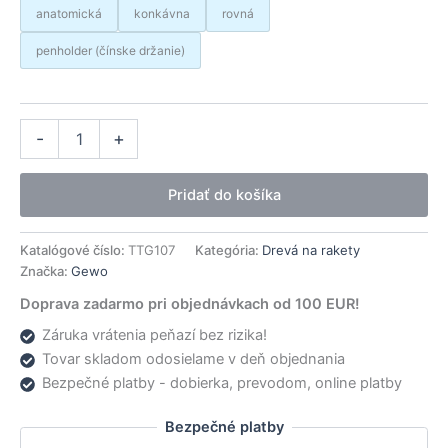
anatomická
konkávna
rovná
penholder (čínske držanie)
množstvo
Alternative:
-
+
Gewo
drevo
Super-
Pridať do košíka
Force
CF
Katalógové číslo:
TTG107
Kategória:
Drevá na rakety
Značka:
Gewo
Doprava zadarmo pri objednávkach od 100 EUR!
Záruka vrátenia peňazí bez rizika!
Tovar skladom odosielame v deň objednania
Bezpečné platby - dobierka, prevodom, online platby
Bezpečné platby