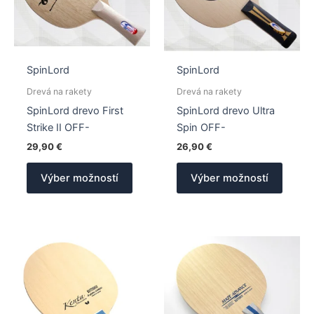
SpinLord
SpinLord
Drevá na rakety
Drevá na rakety
SpinLord drevo First
SpinLord drevo Ultra
Strike II OFF-
Spin OFF-
29,90
€
26,90
€
Tento
Tento
Výber možností
Výber možností
produkt
produk
má
má
viacero
viacer
variantov.
varian
Možnosti
Možno
si
si
môžete
môžet
vybrať
vybrať