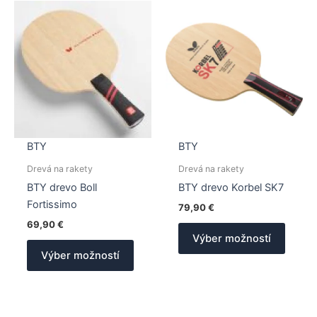
BTY
BTY
Drevá na rakety
Drevá na rakety
BTY drevo Boll
BTY drevo Korbel SK7
Fortissimo
79,90
€
69,90
€
Tento
Výber možností
Tento
produk
Výber možností
produkt
má
má
viacer
viacero
varian
variantov.
Možno