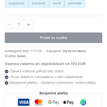
anatomická
konkávna
rovná
penholder
množstvo
Alternative:
-
+
Gewo
drevo
X-
Pridať do košíka
Force
VC
Katalógové číslo:
TTG105
Kategória:
Drevá na rakety
Značka:
Gewo
Doprava zadarmo pri objednávkach od 100 EUR!
Záruka vrátenia peňazí bez rizika!
Tovar skladom odosielame v deň objednania
Bezpečné platby - dobierka, prevodom, online platby
Bezpečné platby