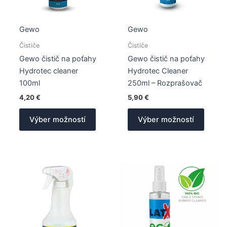
Gewo
Gewo
Čističe
Čističe
Gewo čistič na poťahy
Gewo čistič na poťahy
Hydrotec cleaner
Hydrotec Cleaner
100ml
250ml – Rozprašovač
4,20
€
5,90
€
Tento
Tento
Výber možností
Výber možností
produkt
produk
má
má
viacero
viacer
variantov.
varian
Možnosti
Možno
si
si
môžete
môžet
vybrať
vybrať
na
na