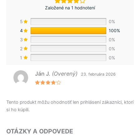
Založené na 1 hodnotení
5
0%
4
100%
3
0%
2
0%
1
0%
Ján J.
(Overený)
23. februára 2026
Hodnote
nie
4
z
5
Tento produkt môžu ohodnotiť len prihlásení zákazníci, ktorí
si ho kúpili.
OTÁZKY A ODPOVEDE