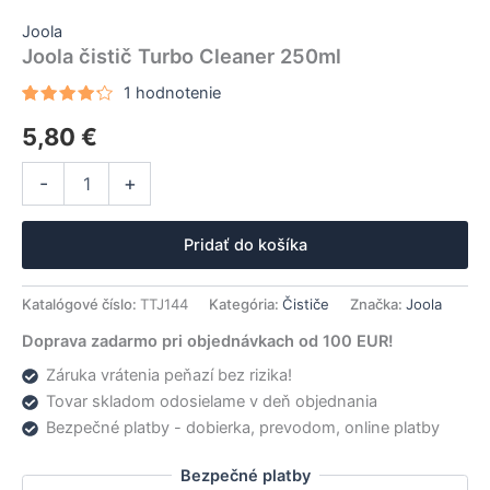
Joola
Joola čistič Turbo Cleaner 250ml
1
hodnotenie
Hodnotenie
1
5,80
€
4.00
z 5
na
základe
množstvo
Alternative:
zákazníckej
-
+
Joola
recenzie
čistič
Turbo
Pridať do košíka
Cleaner
250ml
Katalógové číslo:
TTJ144
Kategória:
Čističe
Značka:
Joola
Doprava zadarmo pri objednávkach od 100 EUR!
Záruka vrátenia peňazí bez rizika!
Tovar skladom odosielame v deň objednania
Bezpečné platby - dobierka, prevodom, online platby
Bezpečné platby