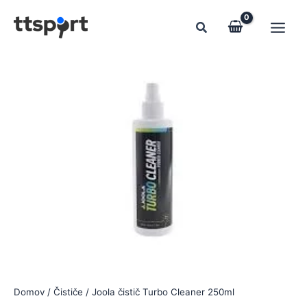
Preskočiť
na
obsah
Domov
/
Čističe
/ Joola čistič Turbo Cleaner 250ml