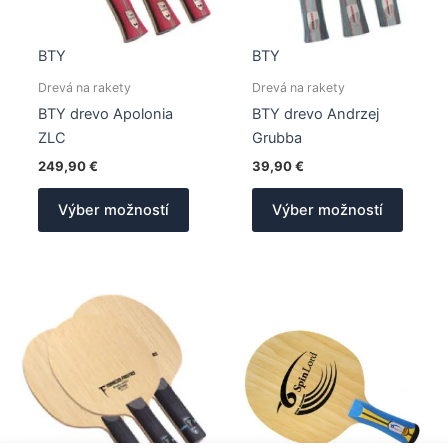
BTY
BTY
Drevá na rakety
Drevá na rakety
BTY drevo Apolonia
BTY drevo Andrzej
ZLC
Grubba
249,90
€
39,90
€
Tento
Tento
Výber možností
Výber možností
produkt
produk
má
má
viacero
viacer
variantov.
varian
Možnosti
Možno
si
si
môžete
môžet
vybrať
vybrať
na
na
stránke
stránk