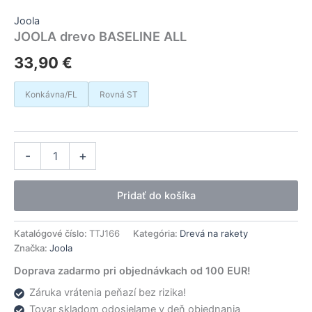
Joola
JOOLA drevo BASELINE ALL
33,90
€
Konkávna/FL
Rovná ST
množstvo
Alternative:
-
+
JOOLA
drevo
BASELINE
Pridať do košíka
ALL
Katalógové číslo:
TTJ166
Kategória:
Drevá na rakety
Značka:
Joola
Doprava zadarmo pri objednávkach od 100 EUR!
Záruka vrátenia peňazí bez rizika!
Tovar skladom odosielame v deň objednania