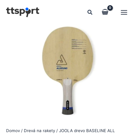
Preskočiť
na
obsah
Domov
/
Drevá na rakety
/ JOOLA drevo BASELINE ALL