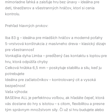
mimoriadne ľahká a zaisťuje hru bez únavy – ideálna pre
deti, tínedžerov a všestranných hráčov, ktorí si cenia
kontrolu.
Prehľad hlavných prvkov:
Iba 83 g – ideálna pre mladších hráčov a moderné poťahy
5-vrstvová konštrukcia z masívneho dreva – klasický dizajn
pre všestrannosť
Vonkajšia dyha Limba – predĺžený čas kontaktu s loptou pre
hru, ktorá odpúšťa chyby
Celková hrúbka 6,5 mm – poskytuje stabilitu a silu, keď ju
potrebujete
Ideálna pre začiatočníkov – kontrolovaný cit a vysoká
bezpečnosť
Vaša výhoda:
BASEline ALL je perfektnou voľbou, ak hľadáte čepeľ, ktorá
vás dostane do hry s istotou – s citom, flexibilitou a presne
tým správnym množstvom sily. Či už si hru budujete alebo