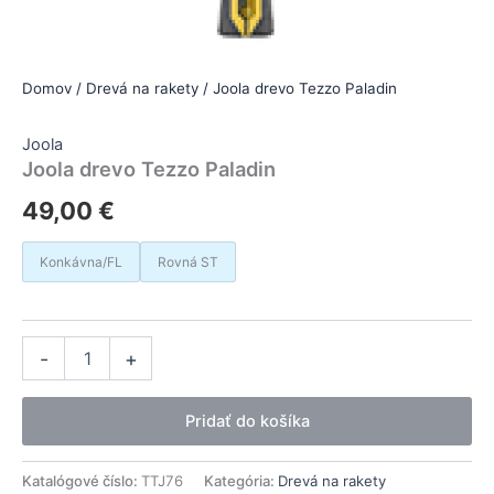
Domov
/
Drevá na rakety
/ Joola drevo Tezzo Paladin
Joola
Joola drevo Tezzo Paladin
49,00
€
Konkávna/FL
Rovná ST
množstvo
Alternative:
-
+
Joola
drevo
Tezzo
Pridať do košíka
Paladin
Katalógové číslo:
TTJ76
Kategória:
Drevá na rakety