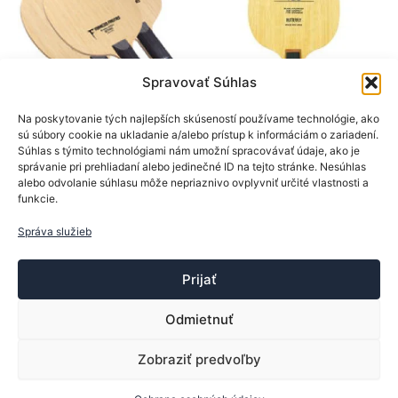
vybrať
na
stránke
produktu.
Spravovať Súhlas
Na poskytovanie tých najlepších skúseností používame technológie, ako
BTY
BTY
sú súbory cookie na ukladanie a/alebo prístup k informáciám o zariadení.
Súhlas s týmito technológiami nám umožní spracovávať údaje, ako je
Drevá na rakety
Drevá na rakety
správanie pri prehliadaní alebo jedinečné ID na tejto stránke. Nesúhlas
BTY drevo Freitas ALC
BTY drevo TB5
alebo odvolanie súhlasu môže nepriaznivo ovplyvniť určité vlastnosti a
funkcie.
179,90
€
59,90
€
Tento
Tento
Správa služieb
Výber možností
Výber možností
produkt
produk
má
má
Prijať
viacero
viacer
variantov.
varian
Odmietnuť
Možnosti
Možno
si
si
Zobraziť predvoľby
Copyright © 2013-2026 ttsport.sk | Vytvoril:
Trebor
môžete
môžet