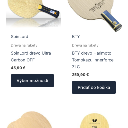
SpinLord
BTY
Drevá na rakety
Drevá na rakety
SpinLord drevo Ultra
BTY drevo Harimoto
Carbon OFF
Tomokazu Innerforce
ZLC
45,90
€
259,90
€
Tento
Výber možností
produkt
Pridať do košíka
má
viacero
variantov.
Možnosti
si
môžete