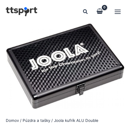
Preskočiť
na
obsah
Domov
/
Púzdra a tašky
/ Joola kufrík ALU Double