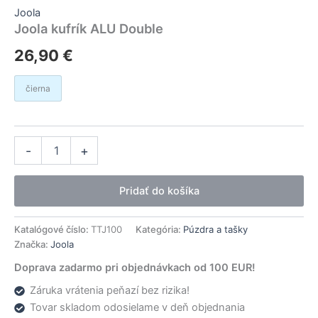
Joola
Joola kufrík ALU Double
26,90
€
čierna
množstvo
Alternative:
-
+
Joola
kufrík
ALU
Pridať do košíka
Double
Katalógové číslo:
TTJ100
Kategória:
Púzdra a tašky
Značka:
Joola
Doprava zadarmo pri objednávkach od 100 EUR!
Záruka vrátenia peňazí bez rizika!
Tovar skladom odosielame v deň objednania