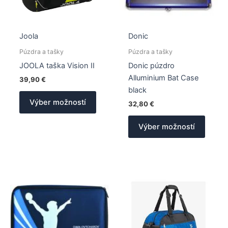
Joola
Donic
Púzdra a tašky
Púzdra a tašky
JOOLA taška Vision II
Donic púzdro
Alluminium Bat Case
39,90
€
black
Tento
Výber možností
32,80
€
produkt
má
Tento
Výber možností
viacero
produk
variantov.
má
Možnosti
viacer
si
varian
môžete
Možno
vybrať
si
na
môžet
stránke
vybrať
produktu.
na