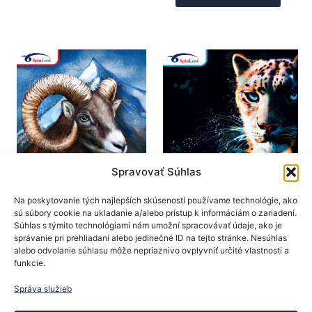
viacero
má
variantov.
viacer
Možnosti
varian
si
Možno
môžete
si
vybrať
môžet
na
vybrať
stránke
na
produktu.
stránk
produk
Spravovať Súhlas
SpinLord
SpinLord
Na poskytovanie tých najlepších skúseností používame technológie, ako
sú súbory cookie na ukladanie a/alebo prístup k informáciám o zariadení.
Poťahy na rakety
Poťahy na rakety
Súhlas s týmito technológiami nám umožní spracovávať údaje, ako je
SpinLord poťah
SpinLord poťah Irbis II
správanie pri prehliadaní alebo jedinečné ID na tejto stránke. Nesúhlas
Gipfelsturm OX
alebo odvolanie súhlasu môže nepriaznivo ovplyvniť určité vlastnosti a
23,50
€
funkcie.
19,90
€
Tento
Výber možností
Tento
produk
Správa služieb
Výber možností
produkt
má