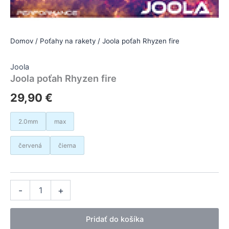
Domov
/
Poťahy na rakety
/ Joola poťah Rhyzen fire
Joola
Joola poťah Rhyzen fire
29,90
€
2.0mm
max
červená
čierna
množstvo
Alternative:
-
+
Joola
poťah
Rhyzen
Pridať do košíka
fire