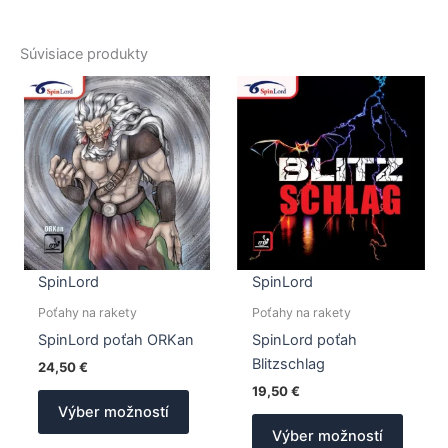
Súvisiace produkty
SpinLord
SpinLord
Poťahy na rakety
Poťahy na rakety
SpinLord poťah ORKan
SpinLord poťah
Blitzschlag
24,50
€
19,50
€
Tento
Výber možností
produkt
Tento
Výber možností
má
produk