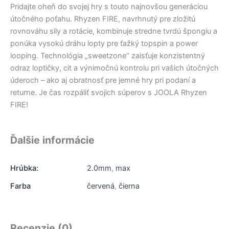
Pridajte oheň do svojej hry s touto najnovšou generáciou
útočného poťahu. Rhyzen FIRE, navrhnutý pre zložitú
rovnováhu sily a rotácie, kombinuje stredne tvrdú špongiu a
ponúka vysokú dráhu lopty pre ťažký topspin a power
looping. Technológia „sweetzone“ zaisťuje konzistentný
odraz loptičky, cit a výnimočnú kontrolu pri vašich útočných
úderoch – ako aj obratnosť pre jemné hry pri podaní a
returne. Je čas rozpáliť svojich súperov s JOOLA Rhyzen
FIRE!
Ďalšie informácie
Hrúbka:
2.0mm
,
max
Farba
červená
,
čierna
Recenzie (0)