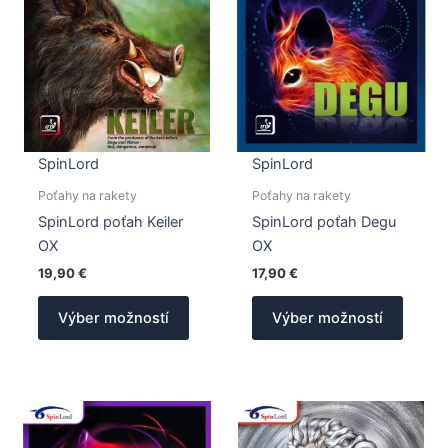
SpinLord
SpinLord
Poťahy na rakety
Poťahy na rakety
SpinLord poťah Keiler
SpinLord poťah Degu
OX
OX
19,90
€
17,90
€
Tento
Tento
Výber možností
Výber možností
produkt
produk
má
má
viacero
viacer
variantov.
varian
Možnosti
Možno
si
si