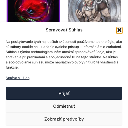
môžete
môžet
vybrať
vybrať
na
na
stránke
stránk
Spravovať Súhlas
produktu.
produk
Na poskytovanie tých najlepších skúseností používame technológie, ako
SpinLord
SpinLord
sú súbory cookie na ukladanie a/alebo prístup k informáciám o zariadení.
Súhlas s týmito technológiami nám umožní spracovávať údaje, ako je
Poťahy na rakety
Poťahy na rakety
správanie pri prehliadaní alebo jedinečné ID na tejto stránke. Nesúhlas
SpinLord poťah Marder
SpinLord poťah ORKan
alebo odvolanie súhlasu môže nepriaznivo ovplyvniť určité vlastnosti a
funkcie.
17,90
€
24,50
€
Tento
Tento
Správa služieb
Výber možností
Výber možností
produkt
produk
má
má
Prijať
viacero
viacer
variantov.
varian
Odmietnuť
Možnosti
Možno
si
si
Zobraziť predvoľby
Copyright © 2013-2026 ttsport.sk | Vytvoril:
Trebor
môžete
môžet