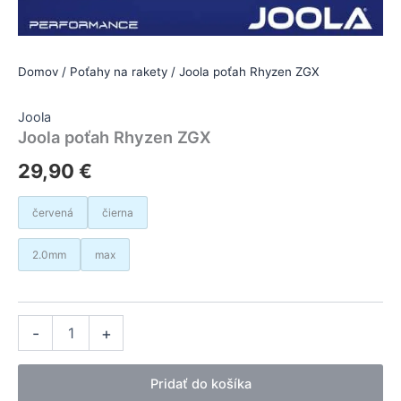
Domov
/
Poťahy na rakety
/ Joola poťah Rhyzen ZGX
Joola
Joola poťah Rhyzen ZGX
29,90
€
červená
čierna
2.0mm
max
množstvo
Alternative:
-
+
Joola
poťah
Rhyzen
Pridať do košíka
ZGX