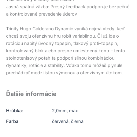
Jasná spätná väzba: Presný feedback podporuje bezpečné
a kontrolované prevedenie úderov
Trinity Hugo Calderano Dynamic vyniká najmä vtedy, keď
chceš svoju ofenzívnu hru robiť variabilnou. Či už ide o
rotáciou nabitý úvodný topspin, tlakový proti-topspin,
kontrolovaný blok alebo presne umiestnený kontr – tento
stolnotenisový poťah ťa podporí silnou kombináciou
dynamiky, rotácie a stability. Vďaka tomu môžeš plynule
prechádzať medzi istou výmenou a ofenzívnym útokom.
Ďalšie informácie
Hrúbka:
2,0mm
,
max
Farba
červená
,
čierna