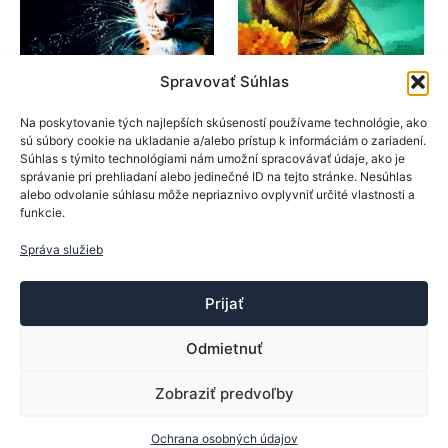
stránke
na
produktu.
stránk
produk
Spravovať Súhlas
SpinLord
SpinLord
Na poskytovanie tých najlepších skúseností používame technológie, ako
sú súbory cookie na ukladanie a/alebo prístup k informáciám o zariadení.
Poťahy na rakety
Poťahy na rakety
Súhlas s týmito technológiami nám umožní spracovávať údaje, ako je
SpinLord poťah Irbis II
SpinLord poťah
správanie pri prehliadaní alebo jedinečné ID na tejto stránke. Nesúhlas
Dornenglanz II
alebo odvolanie súhlasu môže nepriaznivo ovplyvniť určité vlastnosti a
23,50
€
funkcie.
19,90
€
Tento
Výber možností
produkt
Tento
Správa služieb
Výber možností
má
produk
viacero
má
Prijať
variantov.
viacer
Možnosti
varian
Odmietnuť
si
Možno
môžete
si
Zobraziť predvoľby
Copyright © 2013-2026 ttsport.sk | Vytvoril:
Trebor
vybrať
môžet
Ochrana osobných údajov
na
vybrať