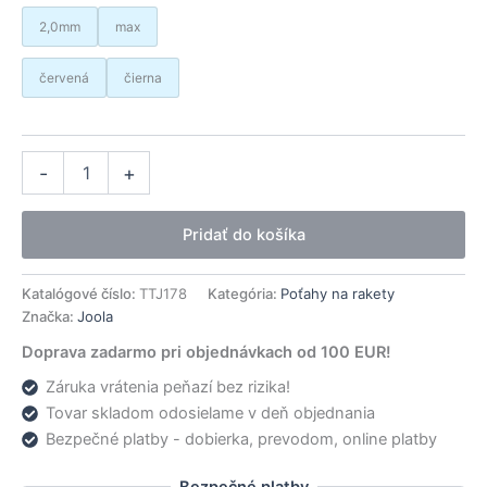
2,0mm
max
červená
čierna
množstvo
Alternative:
-
+
Joola
poťah TRINITY
Hugo
Pridať do košíka
Calderano
Dynamic
Katalógové číslo:
TTJ178
Kategória:
Poťahy na rakety
Značka:
Joola
Doprava zadarmo pri objednávkach od 100 EUR!
Záruka vrátenia peňazí bez rizika!
Tovar skladom odosielame v deň objednania
Bezpečné platby - dobierka, prevodom, online platby
Bezpečné platby