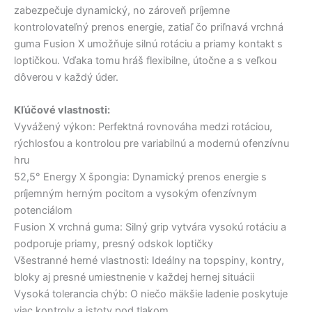
zabezpečuje dynamický, no zároveň príjemne
kontrolovateľný prenos energie, zatiaľ čo priľnavá vrchná
guma Fusion X umožňuje silnú rotáciu a priamy kontakt s
loptičkou. Vďaka tomu hráš flexibilne, útočne a s veľkou
dôverou v každý úder.
Kľúčové vlastnosti:
Vyvážený výkon: Perfektná rovnováha medzi rotáciou,
rýchlosťou a kontrolou pre variabilnú a modernú ofenzívnu
hru
52,5° Energy X špongia: Dynamický prenos energie s
príjemným herným pocitom a vysokým ofenzívnym
potenciálom
Fusion X vrchná guma: Silný grip vytvára vysokú rotáciu a
podporuje priamy, presný odskok loptičky
Všestranné herné vlastnosti: Ideálny na topspiny, kontry,
bloky aj presné umiestnenie v každej hernej situácii
Vysoká tolerancia chýb: O niečo mäkšie ladenie poskytuje
viac kontroly a istoty pod tlakom