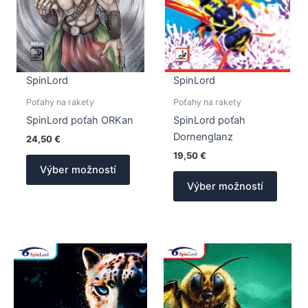
SpinLord
SpinLord
Poťahy na rakety
Poťahy na rakety
SpinLord poťah ORKan
SpinLord poťah
Dornenglanz
24,50
€
19,50
€
Tento
Výber možností
produkt
Tento
Výber možností
má
produk
viacero
má
variantov.
viacer
Možnosti
varian
si
Možno
môžete
si
vybrať
môžet
na
vybrať