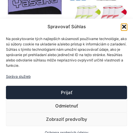
vybrať
vybrať
na
na
stránke
stránk
produktu.
produk
Spravovať Súhlas
Yasaka
Gewo
Na poskytovanie tých najlepších skúseností používame technológie, ako
sú súbory cookie na ukladanie a/alebo prístup k informáciám o zariadení.
Textil- doplnky
Textil- doplnky
Súhlas s týmito technológiami nám umožní spracovávať údaje, ako je
Yasaka uterák Purple
Gewo ponožky Short
správanie pri prehliadaní alebo jedinečné ID na tejto stránke. Nesúhlas
River
Flex II
alebo odvolanie súhlasu môže nepriaznivo ovplyvniť určité vlastnosti a
funkcie.
13,90
€
5,50
€
Tento
Správa služieb
Pridať do košíka
Výber možností
produk
má
Prijať
viacer
varian
Odmietnuť
Možno
si
Zobraziť predvoľby
Copyright © 2013-2026 ttsport.sk | Vytvoril:
Trebor
môžet
vybrať
Ochrana osobných údajov