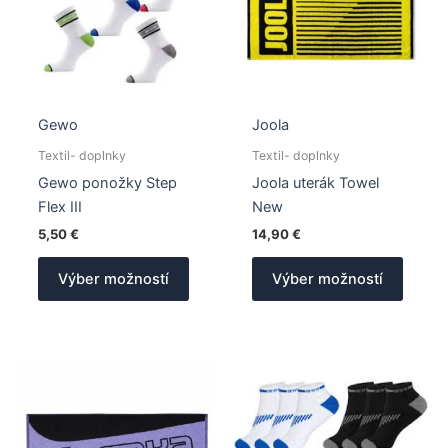
Gewo
Joola
Textil- doplnky
Textil- doplnky
Gewo ponožky Step
Joola uterák Towel
Flex III
New
5,50
€
14,90
€
Tento
Tento
Výber možností
Výber možností
produkt
produk
má
má
viacero
viacer
variantov.
varian
Možnosti
Možno
si
si
môžete
môžet