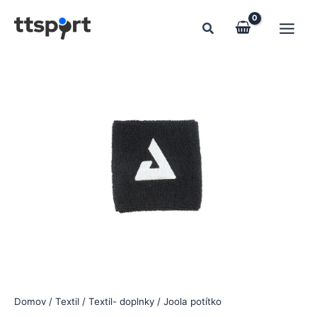
Preskočiť
na
obsah
Domov
/
Textil
/
Textil- doplnky
/ Joola potítko