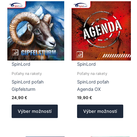
SpinLord
SpinLord
Poťahy na rakety
Poťahy na rakety
SpinLord poťah
SpinLord poťah
Gipfelsturm
Agenda OX
24,90
€
19,90
€
Tento
Tento
Výber možností
Výber možností
produkt
produk
má
má
viacero
viacer
variantov.
varian