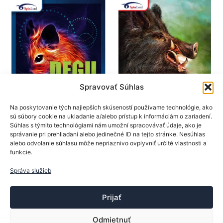
Možnosti
Možno
si
si
môžete
môžet
vybrať
vybrať
na
na
stránke
stránk
produktu.
produk
Spravovať Súhlas
SpinLord
SpinLord
Na poskytovanie tých najlepších skúseností používame technológie, ako
sú súbory cookie na ukladanie a/alebo prístup k informáciám o zariadení.
Poťahy na rakety
Poťahy na rakety
Súhlas s týmito technológiami nám umožní spracovávať údaje, ako je
SpinLord poťah Degu
SpinLord poťah Keiler
správanie pri prehliadaní alebo jedinečné ID na tejto stránke. Nesúhlas
OX
alebo odvolanie súhlasu môže nepriaznivo ovplyvniť určité vlastnosti a
23,80
€
funkcie.
19,90
€
Tento
Výber možností
produkt
Tento
Správa služieb
Výber možností
má
produk
viacero
má
Prijať
variantov.
viacer
Možnosti
varian
Odmietnuť