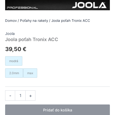
Domov
/
Poťahy na rakety
/ Joola poťah Tronix ACC
Joola
Joola poťah Tronix ACC
39,50
€
modrá
2.0mm
max
množstvo
Alternative:
-
+
Joola
poťah
Tronix
Pridať do košíka
ACC