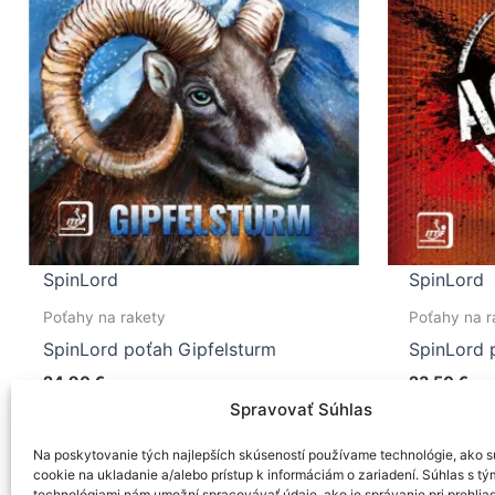
SpinLord
SpinLord
Poťahy na rakety
Poťahy na r
SpinLord poťah Gipfelsturm
SpinLord 
24,90
€
23,50
€
Spravovať Súhlas
Tento
Výber možností
Výber 
produkt
Na poskytovanie tých najlepších skúseností používame technológie, ako s
má
cookie na ukladanie a/alebo prístup k informáciám o zariadení. Súhlas s tý
technológiami nám umožní spracovávať údaje, ako je správanie pri prehlia