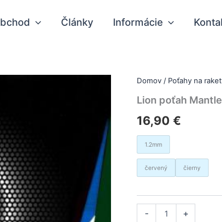
bchod
Články
Informácie
Konta
Domov
/
Poťahy na raket
Lion poťah Mantle
16,90
€
1.2mm
červený
čierny
množstvo
Alter
-
+
Lion