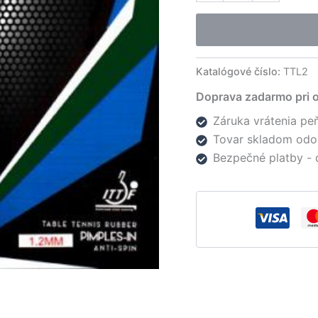
poťah
Mantlet
anti
Katalógové číslo:
TTL2
Doprava zadarmo pri 
Záruka vrátenia peň
Tovar skladom odo
Bezpečné platby - 