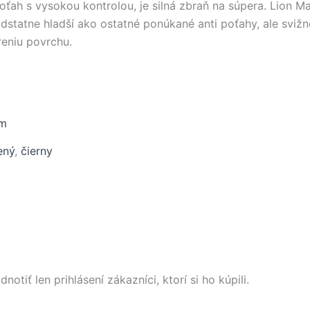
oťah s vysokou kontrolou, je silná zbraň na súpera. Lion 
podstatne hladší ako ostatné ponúkané anti poťahy, ale sviž
eniu povrchu.
mm
ený
,
čierny
tiť len prihlásení zákazníci, ktorí si ho kúpili.