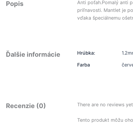
Anti poťah.Pomalý anti p
Popis
priľnavosti. Mantlet je 
vďaka špeciálnemu ošetr
Hrúbka:
1.2
Ďalšie informácie
Farba
červ
There are no reviews yet
Recenzie (0)
Tento produkt môžu ohodno