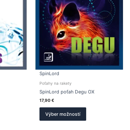
SpinLord
Poťahy na rakety
SpinLord poťah Degu OX
17,90
€
o
Tento
Výber možností
ukt
produkt
má