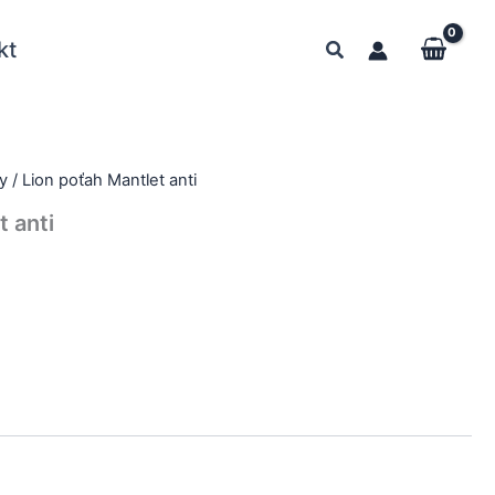
kt
y
/ Lion poťah Mantlet anti
t anti
native: