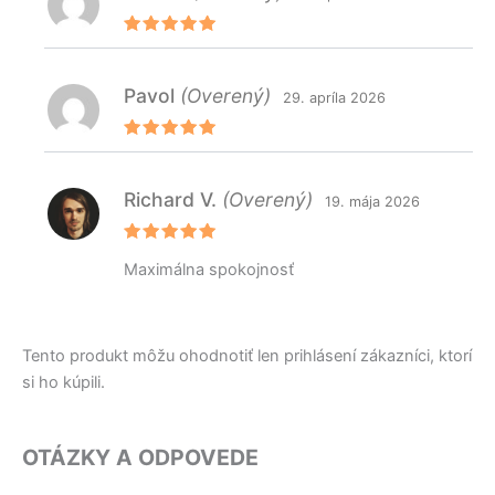
Hodnoteni
e
5
z 5
Pavol
(Overený)
29. apríla 2026
Hodnoteni
e
5
z 5
Richard V.
(Overený)
19. mája 2026
Hodnoteni
Maximálna spokojnosť
e
5
z 5
Tento produkt môžu ohodnotiť len prihlásení zákazníci, ktorí
si ho kúpili.
OTÁZKY A ODPOVEDE