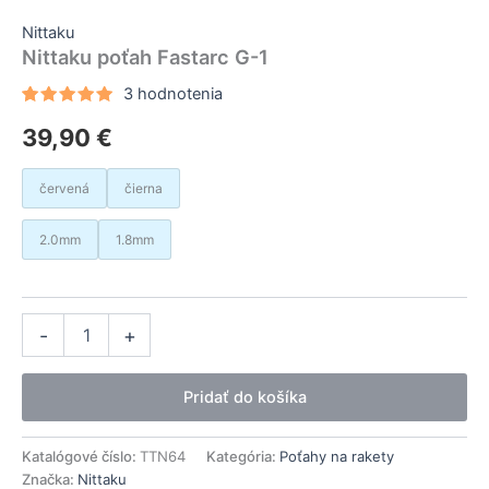
Nittaku
Nittaku poťah Fastarc G-1
3
hodnotenia
Hodnotenie
3
39,90
€
5.00
z 5
na základe
zákazníckych
recenzií
červená
čierna
2.0mm
1.8mm
množstvo
Alternative:
-
+
Nittaku
poťah
Fastarc
Pridať do košíka
G-
1
Katalógové číslo:
TTN64
Kategória:
Poťahy na rakety
Značka:
Nittaku