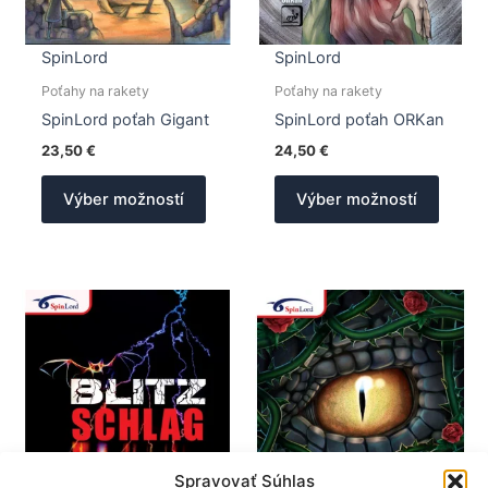
SpinLord
SpinLord
Poťahy na rakety
Poťahy na rakety
SpinLord poťah Gigant
SpinLord poťah ORKan
23,50
€
24,50
€
Tento
Tento
Výber možností
Výber možností
produkt
produk
má
má
viacero
viacer
variantov.
varian
Možnosti
Možno
si
si
môžete
môžet
vybrať
vybrať
na
na
stránke
stránk
produktu.
produk
Spravovať Súhlas