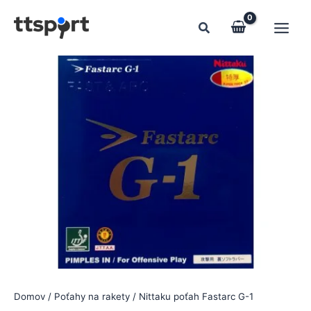
Preskočiť
na
obsah
Domov
/
Poťahy na rakety
/ Nittaku poťah Fastarc G-1