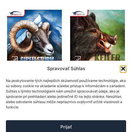
variantov.
viacer
Možnosti
varian
si
Možno
môžete
si
vybrať
môžet
na
vybrať
stránke
na
produktu.
stránk
produk
Spravovať Súhlas
SpinLord
SpinLord
Poťahy na rakety
Poťahy na rakety
Na poskytovanie tých najlepších skúseností používame technológie, ako
sú súbory cookie na ukladanie a/alebo prístup k informáciám o zariadení.
SpinLord poťah
SpinLord poťah Keiler
Súhlas s týmito technológiami nám umožní spracovávať údaje, ako je
Gipfelsturm OX
23,50
€
správanie pri prehliadaní alebo jedinečné ID na tejto stránke. Nesúhlas
alebo odvolanie súhlasu môže nepriaznivo ovplyvniť určité vlastnosti a
19,90
€
Tento
funkcie.
Výber možností
Tento
produk
Výber možností
produkt
má
má
viacer
Prijať
viacero
varian