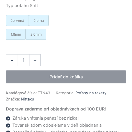
Typ poťahu Soft
červená
čierna
1,8mm
2,0mm
množstvo
Alternative:
-
+
Nittaku
poťah
Flyatt
Pridať do košíka
Hard
Katalógové číslo:
TTN43
Kategória:
Poťahy na rakety
Značka:
Nittaku
Doprava zadarmo pri objednávkach od 100 EUR!
Záruka vrátenia peňazí bez rizika!
Tovar skladom odosielame v deň objednania