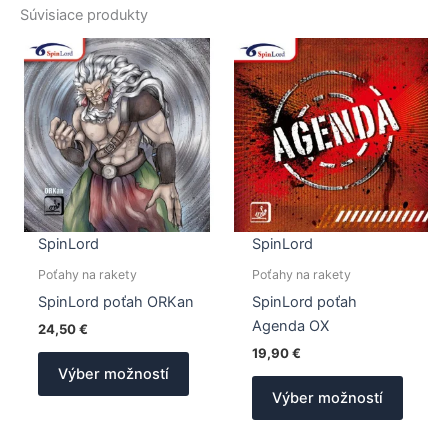
Súvisiace produkty
SpinLord
SpinLord
Poťahy na rakety
Poťahy na rakety
SpinLord poťah ORKan
SpinLord poťah
Agenda OX
24,50
€
19,90
€
Tento
Výber možností
produkt
Tento
Výber možností
má
produk
viacero
má