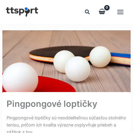
Preskočiť
na
obsah
Pingpongové loptičky
Pingpongové loptičky sú neoddeliteľnou súčasťou stolného
tenisu, pričom ich kvalita výrazne ovplyvňuje priebeh a
zážitok z hry.