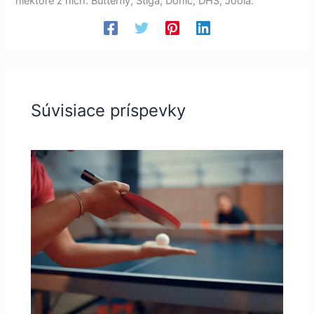
niektoré z nich: Butterfly, Stiga, Donic, DHS, Joola.
Súvisiace príspevky