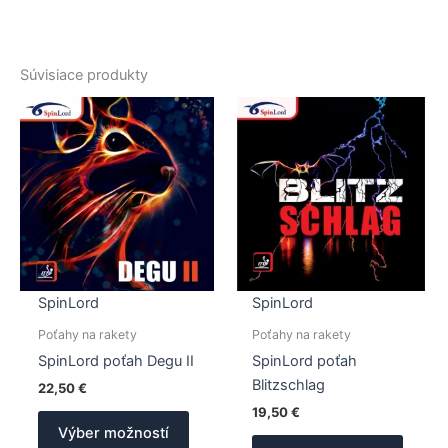
Súvisiace produkty
SpinLord
SpinLord
Poťahy na rakety
Poťahy na rakety
SpinLord poťah Degu II
SpinLord poťah
Blitzschlag
22,50
€
19,50
€
Tento
Výber možností
produkt
Tento