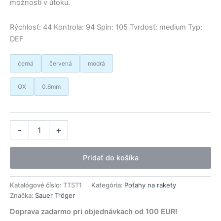
možnosti v útoku.
Rýchlosť: 44 Kontrola: 94 Spin: 105 Tvrdosť: medium Typ:
DEF
černá
červená
modrá
OX
0.6mm
množstvo
Alternative:
-
+
Sauer
&
Troger
Pridať do košíka
poťah
Monkey
Katalógové číslo:
TTST1
Kategória:
Poťahy na rakety
Značka:
Sauer Tröger
Doprava zadarmo pri objednávkach od 100 EUR!