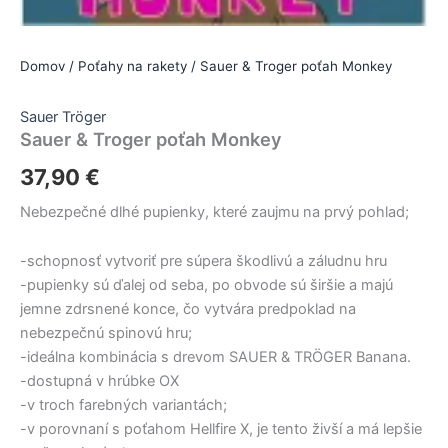
Domov
/
Poťahy na rakety
/ Sauer & Troger poťah Monkey
Sauer Tröger
Sauer & Troger poťah Monkey
37,90
€
Nebezpečné dlhé pupienky, které zaujmu na prvý pohlad;
-schopnosť vytvoriť pre súpera škodlivú a záludnu hru
-pupienky sú ďalej od seba, po obvode sú širšie a majú
jemne zdrsnené konce, čo vytvára predpoklad na
nebezpečnú spinovú hru;
-ideálna kombinácia s drevom SAUER & TRÖGER Banana.
-dostupná v hrúbke OX
-v troch farebných variantách;
-v porovnaní s poťahom Hellfire X, je tento živší a má lepšie