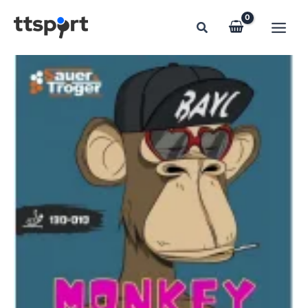
Preskočiť
na
obsah