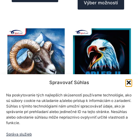
Výber možností
má
produk
viacero
má
variantov.
viacer
Možnosti
varian
si
Možno
môžete
si
vybrať
môžet
na
vybrať
stránke
na
produktu.
stránk
produk
Spravovať Súhlas
SpinLord
SpinLord
Na poskytovanie tých najlepších skúseností používame technológie, ako
sú súbory cookie na ukladanie a/alebo prístup k informáciám o zariadení.
Poťahy na rakety
Poťahy na rakety
Súhlas s týmito technológiami nám umožní spracovávať údaje, ako je
SpinLord poťah
SpinLord poťah Adler II
správanie pri prehliadaní alebo jedinečné ID na tejto stránke. Nesúhlas
Gipfelsturm OX
alebo odvolanie súhlasu môže nepriaznivo ovplyvniť určité vlastnosti a
16,90
€
funkcie.
19,90
€
Tento
Výber možností
Tento
produk
Správa služieb