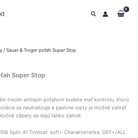
kt
y
/ Sauer & Troger poťah Super Stop
oťah Super Stop
o trecím antispin poťahom budete mať kontrolu, ktorú
tácia sa neutralizuje a pasívne lopty je možné zahrať
útočné zábery sa dajú ľahko zahrať.
 108 Spin: 41 Tvrdosť: soft+ Charakteristika: DEF+/ALL