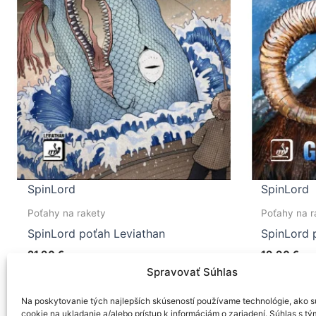
SpinLord
SpinLord
Poťahy na rakety
Poťahy na r
SpinLord poťah Leviathan
SpinLord 
21,90
€
19,90
€
Spravovať Súhlas
Tento
Výber možností
Výber 
produkt
Na poskytovanie tých najlepších skúseností používame technológie, ako s
má
cookie na ukladanie a/alebo prístup k informáciám o zariadení. Súhlas s tý