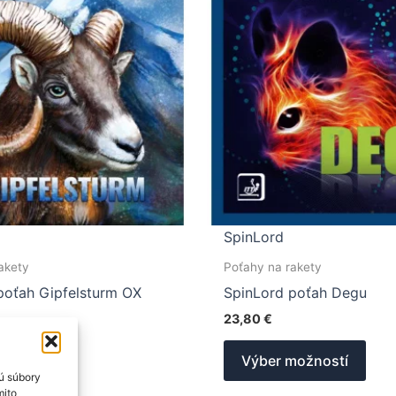
SpinLord
akety
Poťahy na rakety
poťah Gipfelsturm OX
SpinLord poťah Degu
23,80
€
Tento
Tent
možností
Výber možností
produkt
prod
ú súbory
má
má
mito