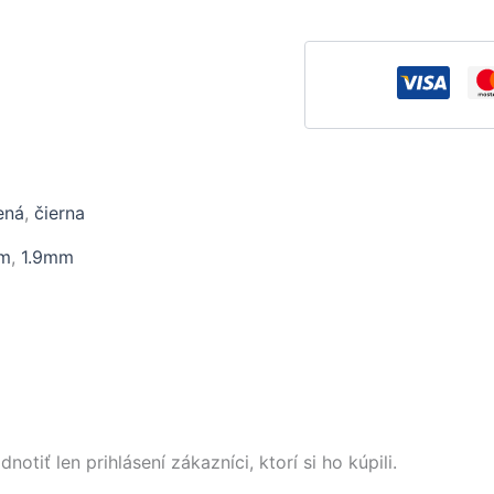
ená
,
čierna
mm
,
1.9mm
tiť len prihlásení zákazníci, ktorí si ho kúpili.