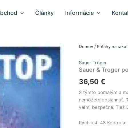
bchod
Články
Informácie
Konta
Domov
/
Poťahy na raket
Sauer Tröger
Sauer & Troger p
36,50
€
S týmto pomalým a mál
nemôžete dosiahnuť. Ro
veľmi bezpečne. Tiež 
Rýchlosť: 43 Kontrola: