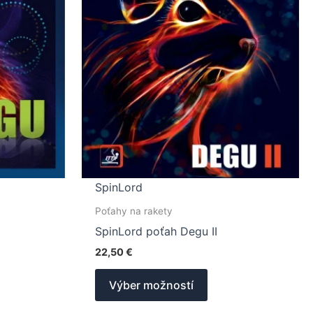
SpinLord
Poťahy na rakety
SpinLord poťah Degu II
22,50
€
o
Tento
Výber možností
ukt
produkt
má