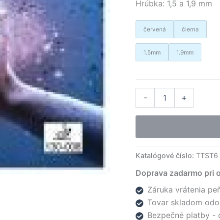
Hrúbka: 1,5 a 1,9 mm
červená
čierna
1.5mm
1.9mm
množstvo
Alter
-
+
Sauer
&
Troger
poťah
Super
Stop
Katalógové číslo:
TTST6
Doprava zadarmo pri 
Záruka vrátenia peň
Tovar skladom odo
Bezpečné platby - 