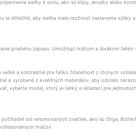
pripevnenia sieťky k stolu, ako sú klipy, skrutky alebo ko
ru je dôležité, aby sieťka mala možnosť nastavenia výšky a 
anie priebehu zápasu. Umožňujú hráčom a divákom ľahko vid
e veľké a kontrastné pre ľahkú čitateľnosť z rôznych vzdiale
ilné a vyrobené z kvalitných materiálov, aby odolalo nára
vať, vyberte model, ktorý je ľahký a skladací pre jednoduc
počítadiel od renomovaných značiek, ako sú Stiga, Butterfl
profesionálnych hráčov.