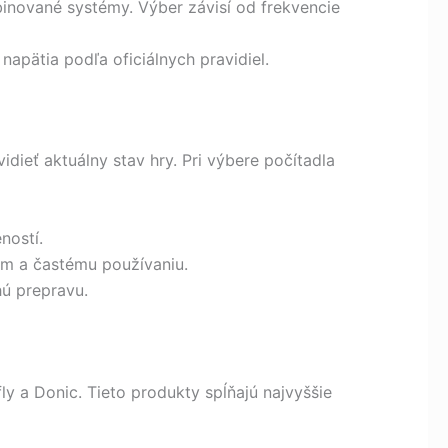
mbinované systémy. Výber závisí od frekvencie
napätia podľa oficiálnych pravidiel.
ieť aktuálny stav hry. Pri výbere počítadla
ností.
zom a častému používaniu.
hú prepravu.
y a Donic. Tieto produkty spĺňajú najvyššie