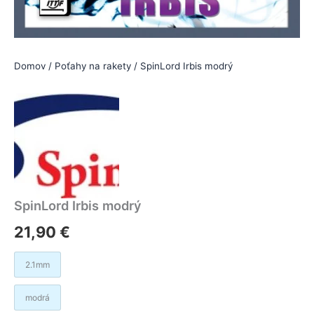
Domov
/
Poťahy na rakety
/ SpinLord Irbis modrý
SpinLord Irbis modrý
21,90
€
2.1mm
modrá