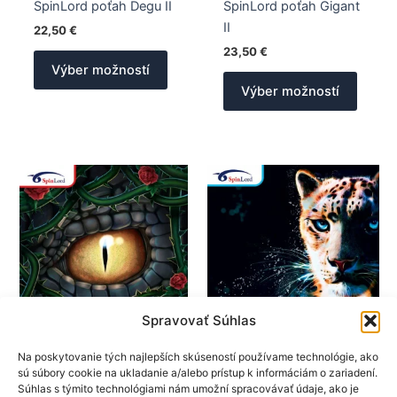
SpinLord poťah Degu II
SpinLord poťah Gigant
II
22,50
€
23,50
€
Tento
Výber možností
produkt
Tento
Výber možností
má
produk
viacero
má
variantov.
viacer
Možnosti
varian
si
Možno
môžete
si
vybrať
môžet
na
vybrať
stránke
na
produktu.
stránk
produk
Spravovať Súhlas
SpinLord
SpinLord
Na poskytovanie tých najlepších skúseností používame technológie, ako
sú súbory cookie na ukladanie a/alebo prístup k informáciám o zariadení.
Poťahy na rakety
Poťahy na rakety
Súhlas s týmito technológiami nám umožní spracovávať údaje, ako je