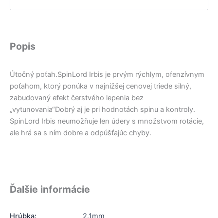
Popis
Útočný poťah.SpinLord Irbis je prvým rýchlym, ofenzívnym
poťahom, ktorý ponúka v najnižšej cenovej triede silný,
zabudovaný efekt čerstvého lepenia bez
„vytunovania“Dobrý aj je pri hodnotách spinu a kontroly.
SpinLord Irbis neumožňuje len údery s množstvom rotácie,
ale hrá sa s ním dobre a odpúšťajúc chyby.
Ďalšie informácie
Hrúbka:
2.1mm