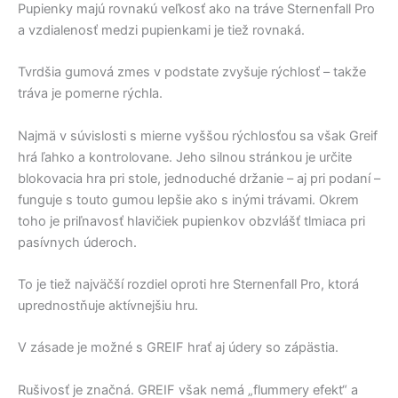
Pupienky majú rovnakú veľkosť ako na tráve Sternenfall Pro
a vzdialenosť medzi pupienkami je tiež rovnaká.
Tvrdšia gumová zmes v podstate zvyšuje rýchlosť – takže
tráva je pomerne rýchla.
Najmä v súvislosti s mierne vyššou rýchlosťou sa však Greif
hrá ľahko a kontrolovane. Jeho silnou stránkou je určite
blokovacia hra pri stole, jednoduché držanie – aj pri podaní –
funguje s touto gumou lepšie ako s inými trávami. Okrem
toho je priľnavosť hlavičiek pupienkov obzvlášť tlmiaca pri
pasívnych úderoch.
To je tiež najväčší rozdiel oproti hre Sternenfall Pro, ktorá
uprednostňuje aktívnejšiu hru.
V zásade je možné s GREIF hrať aj údery so zápästia.
Rušivosť je značná. GREIF však nemá „flummery efekt“ a