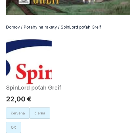
Domov
/
Poťahy na rakety
/ SpinLord poťah Greif
SpinLord poťah Greif
22,00
€
červená
čierna
OX