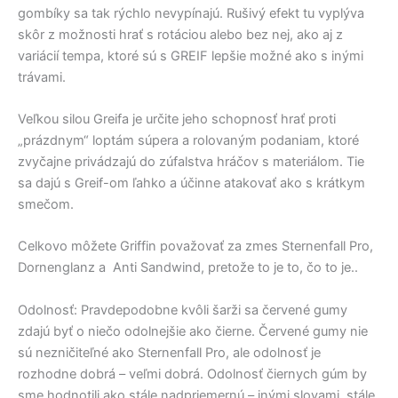
gombíky sa tak rýchlo nevypínajú. Rušivý efekt tu vyplýva
skôr z možnosti hrať s rotáciou alebo bez nej, ako aj z
variácií tempa, ktoré sú s GREIF lepšie možné ako s inými
trávami.
Veľkou silou Greifa je určite jeho schopnosť hrať proti
„prázdnym“ loptám súpera a rolovaným podaniam, ktoré
zvyčajne privádzajú do zúfalstva hráčov s materiálom. Tie
sa dajú s Greif-om ľahko a účinne atakovať ako s krátkym
smečom.
Celkovo môžete Griffin považovať za zmes Sternenfall Pro,
Dornenglanz a Anti Sandwind, pretože to je to, čo to je..
Odolnosť: Pravdepodobne kvôli šarži sa červené gumy
zdajú byť o niečo odolnejšie ako čierne. Červené gumy nie
sú nezničiteľné ako Sternenfall Pro, ale odolnosť je
rozhodne dobrá – veľmi dobrá. Odolnosť čiernych gúm by
sme hodnotili ako stále nadpriemernú – inými slovami, stále