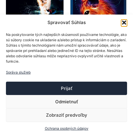
vybrať
vybrať
na
na
stránke
stránk
Spravovať Súhlas
produktu.
produk
Na poskytovanie tých najlepších skúseností používame technológie, ako
SpinLord
SpinLord
sú súbory cookie na ukladanie a/alebo prístup k informáciám o zariadení.
Súhlas s týmito technológiami nám umožní spracovávať údaje, ako je
Poťahy na rakety
Poťahy na rakety
správanie pri prehliadaní alebo jedinečné ID na tejto stránke. Nesúhlas
SpinLord poťah Irbis II
SpinLord poťah Degu
alebo odvolanie súhlasu môže nepriaznivo ovplyvniť určité vlastnosti a
funkcie.
23,50
€
23,80
€
Tento
Tento
Správa služieb
Výber možností
Výber možností
produkt
produk
má
má
Prijať
viacero
viacer
variantov.
varian
Odmietnuť
Možnosti
Možno
si
si
Zobraziť predvoľby
Copyright © 2013-2026 ttsport.sk | Vytvoril:
Trebor
môžete
môžet
Ochrana osobných údajov
vybrať
vybrať