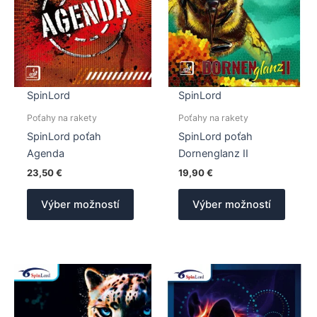
SpinLord
SpinLord
Poťahy na rakety
Poťahy na rakety
SpinLord poťah
SpinLord poťah
Agenda
Dornenglanz II
23,50
€
19,90
€
Tento
Tento
Výber možností
Výber možností
produkt
produk
má
má
viacero
viacer
variantov.
varian
Možnosti
Možno
si
si
môžete
môžet