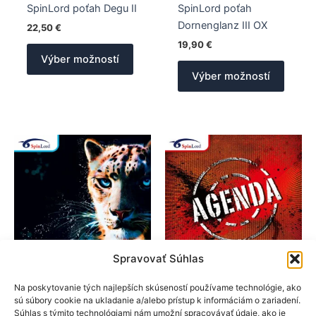
SpinLord poťah Degu II
SpinLord poťah
Dornenglanz III OX
22,50
€
19,90
€
Tento
Výber možností
produkt
Tento
Výber možností
má
produk
viacero
má
variantov.
viacer
Možnosti
varian
si
Možno
môžete
si
vybrať
môžet
na
vybrať
stránke
na
produktu.
stránk
produk
Spravovať Súhlas
SpinLord
SpinLord
Na poskytovanie tých najlepších skúseností používame technológie, ako
sú súbory cookie na ukladanie a/alebo prístup k informáciám o zariadení.
Poťahy na rakety
Poťahy na rakety
Súhlas s týmito technológiami nám umožní spracovávať údaje, ako je