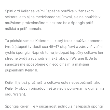
SpinLord Keiler sa veľmi úspešne používal v ženskom
sektore, a to aj na medzinárodnej úrovni, ale na použitie v
mužskom profesionálnom sektore bola špongia príliš
mäkká a príliš pomalá.
Tu prichádzame s Keilerom II, ktorý teraz používa pomerne
tvrdú (stupeň tvrdosti cca 45-47 stupňov) a zároveň veľmi
rýchlu špongiu. Napriek tomu je dopad loptičky celkovo len
stredne tvrdý a rozhodne mäkší ako pri Warane II. Je to
samozrejme spôsobené o niečo dlhšími a mäkšími
pupienkami Keiler II.
Keiler II je tiež pružnejší a celkovo ešte nebezpečnejší ako
Keiler (v oboch prípadoch ešte viac v porovnaní s gumami z
radu Waran).
Špongia Keiler II je v súčasnosti jednou z najlepších špongií