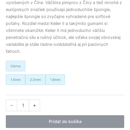
vyrobených v Číne. Väčšina pimprov z Číny a tiež mnohé z
európskych značiek používajú jednoduchšie špongie,
najlepšie špongie sú zvyčajne vyhradené pre softové
poťahy. Rozdiel medzi Keiler II a takýmito gumami si
všimnete okamžite: Keiler II má jednoducho väčšiu
penetračnú silu a rušivý účinok, ale vďaka svojej obrovskej
variabilite je stále riadne ovládateľná aj pri pasívnych
ťahoch.
čierna
1.5mm
2.0mm
1.8mm
množstvo
Alternative:
-
+
SpinLord
poťah
Keiler
Pridať do košíka
II