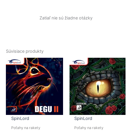
Zatiaľ nie sú žiadne otázky
Súvisiace produkty
SpinLord
SpinLord
Poťahy na rakety
Poťahy na rakety