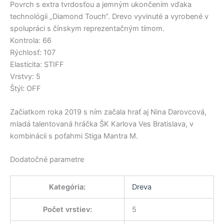
Povrch s extra tvrdosťou a jemným ukončením vďaka
technológii „Diamond Touch“. Drevo vyvinuté a vyrobené v
spolupráci s čínskym reprezentačným tímom.
Kontrola: 66
Rýchlosť: 107
Elasticita: STIFF
Vrstvy: 5
Štýl: OFF
Začiatkom roka 2019 s ním začala hrať aj Nina Darovcová,
mladá talentovaná hráčka ŠK Karlova Ves Bratislava, v
kombinácii s poťahmi Stiga Mantra M.
Dodatočné parametre
Kategória
:
Dreva
Počet vrstiev
:
5