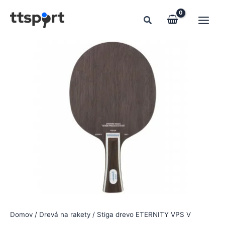
Preskočiť
na
obsah
Domov
/
Drevá na rakety
/ Stiga drevo ETERNITY VPS V