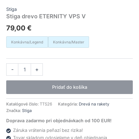
Stiga
Stiga drevo ETERNITY VPS V
79,00
€
Konkávna/Legend
Konkávna/Master
množstvo
Alternative:
-
+
Stiga
drevo
ETERNITY
Pridať do košíka
VPS
V
Katalógové číslo:
TTS26
Kategória:
Drevá na rakety
Značka:
Stiga
Doprava zadarmo pri objednávkach od 100 EUR!
Záruka vrátenia peňazí bez rizika!
Tovar skladom odosielame v deň objednania