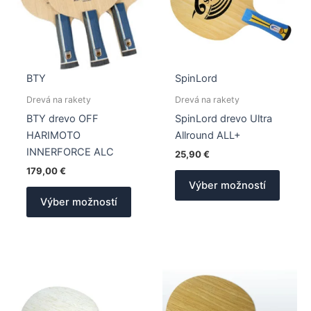
BTY
SpinLord
Drevá na rakety
Drevá na rakety
BTY drevo OFF
SpinLord drevo Ultra
HARIMOTO
Allround ALL+
INNERFORCE ALC
25,90
€
179,00
€
Tento
Výber možností
Tento
produk
Výber možností
produkt
má
má
viacer
viacero
varian
variantov.
Možno
Možnosti
si
si
môžet
môžete
vybrať