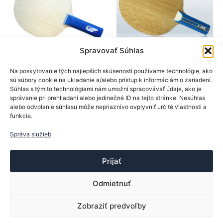
vybrať
na
na
stránk
stránke
produk
produktu.
Spravovať Súhlas
SpinLord
SpinLord
Na poskytovanie tých najlepších skúseností používame technológie, ako
sú súbory cookie na ukladanie a/alebo prístup k informáciám o zariadení.
Drevá na rakety
Drevá na rakety
Súhlas s týmito technológiami nám umožní spracovávať údaje, ako je
SpinLord drevo RD2
SpinLord drevo
správanie pri prehliadaní alebo jedinečné ID na tejto stránke. Nesúhlas
OFF
Defender II
alebo odvolanie súhlasu môže nepriaznivo ovplyvniť určité vlastnosti a
funkcie.
25,90
€
25,50
€
Tento
Tento
Správa služieb
Výber možností
Výber možností
produkt
produk
má
má
Prijať
viacero
viacer
variantov.
varian
Odmietnuť
Možnosti
Možno
si
si
Zobraziť predvoľby
Copyright © 2013-2026 ttsport.sk | Vytvoril:
Trebor
môžete
môžet