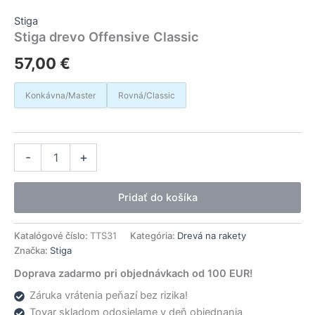
Stiga
Stiga drevo Offensive Classic
57,00
€
Konkávna/Master
Rovná/Classic
množstvo
Alternative:
-
+
Stiga
drevo
Offensive
Pridať do košíka
Classic
Katalógové číslo:
TTS31
Kategória:
Drevá na rakety
Značka:
Stiga
Doprava zadarmo pri objednávkach od 100 EUR!
Záruka vrátenia peňazí bez rizika!
Tovar skladom odosielame v deň objednania