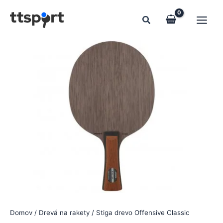
Preskočiť
na
obsah
Domov
/
Drevá na rakety
/ Stiga drevo Offensive Classic