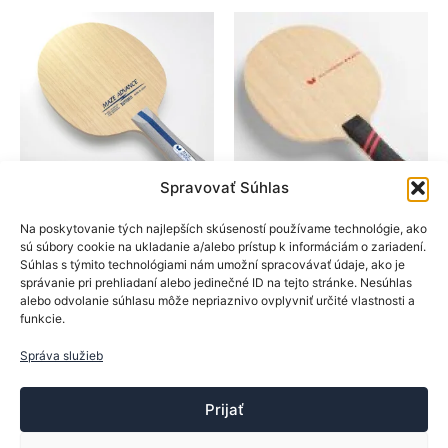
Možnosti
varian
si
Možno
môžete
si
vybrať
môžet
na
vybrať
stránke
na
produktu.
stránk
produk
Spravovať Súhlas
BTY
BTY
Na poskytovanie tých najlepších skúseností používame technológie, ako
sú súbory cookie na ukladanie a/alebo prístup k informáciám o zariadení.
Drevá na rakety
Drevá na rakety
Súhlas s týmito technológiami nám umožní spracovávať údaje, ako je
BTY drevo MAZE
BTY drevo Boll
správanie pri prehliadaní alebo jedinečné ID na tejto stránke. Nesúhlas
ADVANCE
Fortissimo
alebo odvolanie súhlasu môže nepriaznivo ovplyvniť určité vlastnosti a
funkcie.
79,90
€
69,90
€
Tento
Tento
Správa služieb
Výber možností
Výber možností
produkt
produk
má
má
Prijať
viacero
viacer