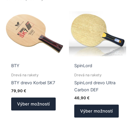
BTY
SpinLord
Drevá na rakety
Drevá na rakety
BTY drevo Korbel SK7
SpinLord drevo Ultra
Carbon DEF
79,90
€
46,90
€
Tento
Výber možností
produkt
Tento
Výber možností
má
produk
viacero
má
variantov.
viacer