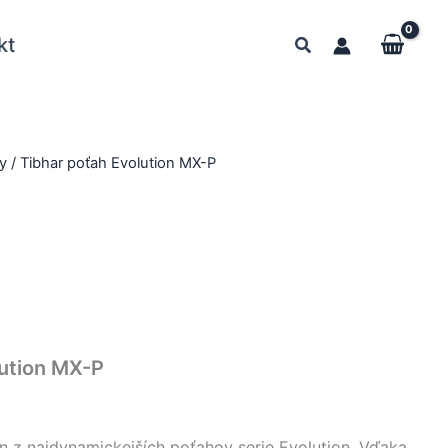
kt
y
/ Tibhar poťah Evolution MX-P
lution MX-P
en z najdynamickejších poťahov serie Evolution. Vďaka