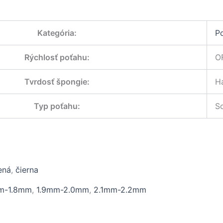
Kategória
:
P
Rýchlosť poťahu
:
O
Tvrdosť špongie
:
H
Typ poťahu
:
So
ená
,
čierna
m-1.8mm
,
1.9mm-2.0mm
,
2.1mm-2.2mm