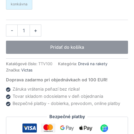
konkávna
množstvo
Alternative:
-
+
Victas
drevo
Award
Pridať do košíka
offensive
light
Katalógové číslo:
TTV100
Kategória:
Drevá na rakety
Značka:
Victas
Doprava zadarmo pri objednávkach od 100 EUR!
Záruka vrátenia peňazí bez rizika!
Tovar skladom odosielame v deň objednania
Bezpečné platby - dobierka, prevodom, online platby
Bezpečné platby