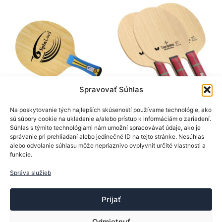
si
Možno
môžete
si
vybrať
môžet
na
vybrať
stránke
na
produktu.
stránk
produk
Spravovať Súhlas
SpinLord
BTY
Na poskytovanie tých najlepších skúseností používame technológie, ako
sú súbory cookie na ukladanie a/alebo prístup k informáciám o zariadení.
Drevá na rakety
Drevá na rakety
Súhlas s týmito technológiami nám umožní spracovávať údaje, ako je
SpinLord drevo Ultra
BTY drevo Apolonia
správanie pri prehliadaní alebo jedinečné ID na tejto stránke. Nesúhlas
Allround ALL+
ZLC
alebo odvolanie súhlasu môže nepriaznivo ovplyvniť určité vlastnosti a
funkcie.
25,90
€
249,90
€
Tento
Tento
Správa služieb
Výber možností
Výber možností
produkt
produk
má
má
Prijať
viacero
viacer
variantov.
varian
Odmietnuť