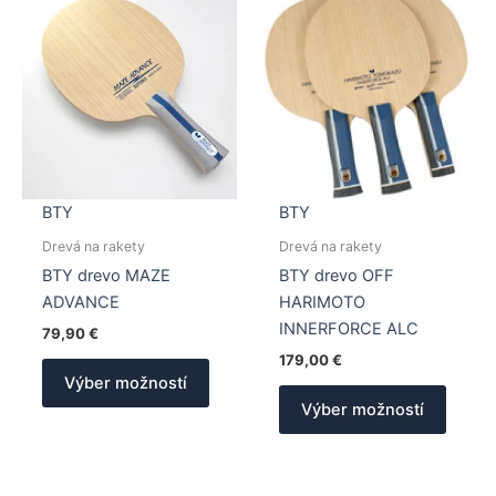
BTY
BTY
Drevá na rakety
Drevá na rakety
BTY drevo MAZE
BTY drevo OFF
ADVANCE
HARIMOTO
INNERFORCE ALC
79,90
€
179,00
€
Tento
Výber možností
produkt
Tento
Výber možností
má
produk
viacero
má
variantov.
viacer
Možnosti
varian