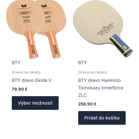
BTY
BTY
Drevá na rakety
Drevá na rakety
BTY drevo Diode V
BTY drevo Harimoto
Tomokazu Innerforce
79,90
€
ZLC
Tento
Výber možností
259,90
€
produkt
má
Pridať do košíka
viacero
variantov.
Možnosti