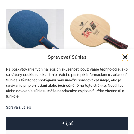
si
môžete
vybrať
na
stránke
produktu.
Spravovať Súhlas
SpinLord
BTY
Na poskytovanie tých najlepších skúseností používame technológie, ako
sú súbory cookie na ukladanie a/alebo prístup k informáciám o zariadení.
Drevá na rakety
Drevá na rakety
Súhlas s týmito technológiami nám umožní spracovávať údaje, ako je
SpinLord drevo RD1
BTY drevo Korbel SK7
správanie pri prehliadaní alebo jedinečné ID na tejto stránke. Nesúhlas
ALL+
alebo odvolanie súhlasu môže nepriaznivo ovplyvniť určité vlastnosti a
79,90
€
funkcie.
23,90
€
Tento
Výber možností
Tento
produk
Správa služieb
Výber možností
produkt
má
má
viacer
Prijať
viacero
varian