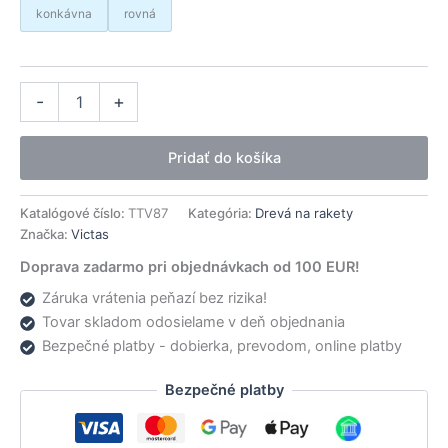
konkávna
rovná
množstvo
Alternative:
-
+
Victas
drevo
Hino-
Pridať do košíka
Carbon
Katalógové číslo:
TTV87
Kategória:
Drevá na rakety
Značka:
Victas
Doprava zadarmo pri objednávkach od 100 EUR!
Záruka vrátenia peňazí bez rizika!
Tovar skladom odosielame v deň objednania
Bezpečné platby - dobierka, prevodom, online platby
Bezpečné platby