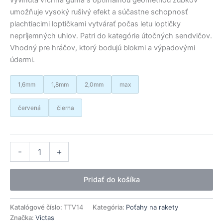
umožňuje vysoký rušivý efekt a súčastne schopnosť
plachtiacimi loptičkami vytvárať počas letu loptičky
nepríjemných uhlov. Patri do kategórie útočných sendvičov.
Vhodný pre hráčov, ktorý bodujú blokmi a výpadovými
údermi.
1,6mm
1,8mm
2,0mm
max
červená
čierna
množstvo
Alternative:
-
+
Victas
poťah
VO-
Pridať do košíka
101
Katalógové číslo:
TTV14
Kategória:
Poťahy na rakety
Značka:
Victas