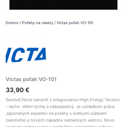
Domov
/
Poťahy na rakety
/ Victas poťah VO-101
Victas poťah VO-101
33,90
€
Sendvič.Nový sendvič s integrovanou High Energy Tension
– techn. Veľmi rýchly a nebezpečný. Je výsledkom práce
Japonských expertov na poťahy s krátkymi zúbkami
(sendviče) a nových nápadov nemeckých vedcov. Novo
vyvinutá vrchna guma s optimálnou geometriou zúbkov