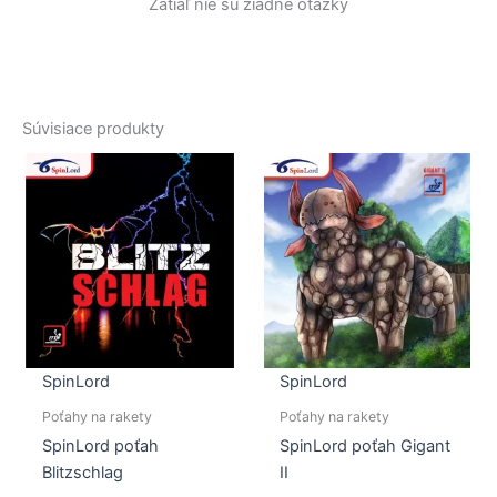
Zatiaľ nie sú žiadne otázky
Súvisiace produkty
SpinLord
SpinLord
Poťahy na rakety
Poťahy na rakety
SpinLord poťah
SpinLord poťah Gigant
Blitzschlag
II