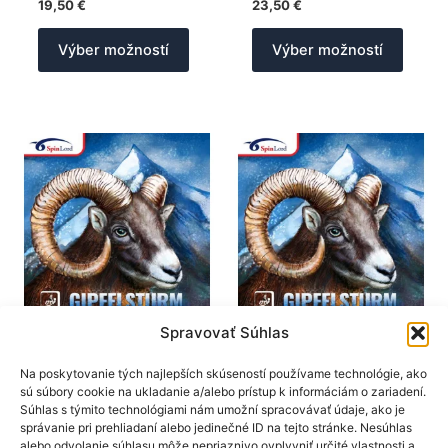
19,50
€
23,50
€
Tento
Tento
Výber možností
Výber možností
produkt
produk
má
má
viacero
viacer
variantov.
varian
Možnosti
Možno
si
si
môžete
môžet
vybrať
vybrať
na
na
stránke
stránk
produktu.
produk
Spravovať Súhlas
SpinLord
SpinLord
Poťahy na rakety
Poťahy na rakety
Na poskytovanie tých najlepších skúseností používame technológie, ako
sú súbory cookie na ukladanie a/alebo prístup k informáciám o zariadení.
SpinLord poťah
SpinLord poťah
Súhlas s týmito technológiami nám umožní spracovávať údaje, ako je
Gipfelsturm OX
Gipfelsturm
správanie pri prehliadaní alebo jedinečné ID na tejto stránke. Nesúhlas
alebo odvolanie súhlasu môže nepriaznivo ovplyvniť určité vlastnosti a