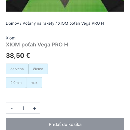
Domov
/
Poťahy na rakety
/ XIOM poťah Vega PRO H
Xiom
XIOM poťah Vega PRO H
38,50
€
červená
čierna
2.0mm
max
množstvo
Alternative:
-
+
XIOM
poťah
Vega
Pridať do košíka
PRO