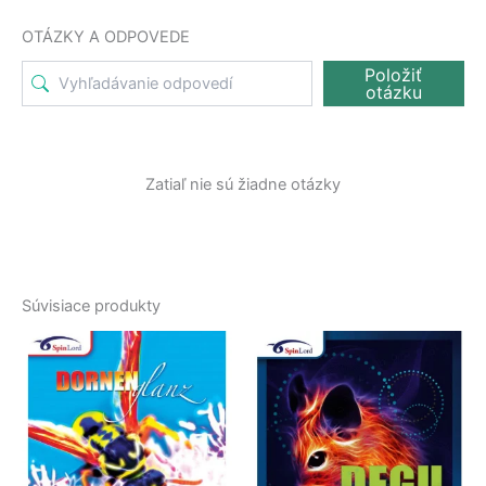
OTÁZKY A ODPOVEDE
Položiť
otázku
Zatiaľ nie sú žiadne otázky
Súvisiace produkty