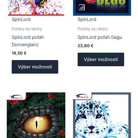
SpinLord
SpinLord
Poťahy na rakety
Poťahy na rakety
SpinLord poťah
SpinLord poťah Degu
Dornenglanz
23,80
€
19,50
€
Tento
Výber možností
Tento
produk
Výber možností
produkt
má
má
viacer
viacero
varian
variantov.
Možno
Možnosti
si
si
môžet
môžete
vybrať
vybrať
na
na
stránk
stránke
produk