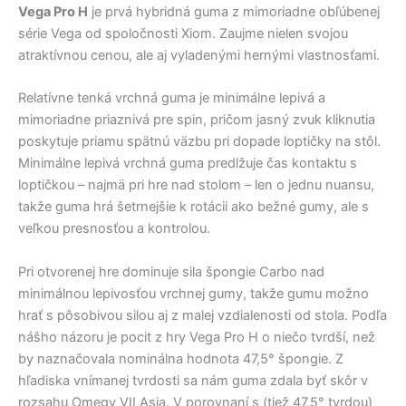
Vega Pro H
je prvá hybridná guma z mimoriadne obľúbenej
série Vega od spoločnosti Xiom. Zaujme nielen svojou
atraktívnou cenou, ale aj vyladenými hernými vlastnosťami.
Relatívne tenká vrchná guma je minimálne lepivá a
mimoriadne priaznivá pre spin, pričom jasný zvuk kliknutia
poskytuje priamu spätnú väzbu pri dopade loptičky na stôl.
Minimálne lepivá vrchná guma predlžuje čas kontaktu s
loptičkou – najmä pri hre nad stolom – len o jednu nuansu,
takže guma hrá šetrnejšie k rotácii ako bežné gumy, ale s
veľkou presnosťou a kontrolou.
Pri otvorenej hre dominuje sila špongie Carbo nad
minimálnou lepivosťou vrchnej gumy, takže gumu možno
hrať s pôsobivou silou aj z malej vzdialenosti od stola. Podľa
nášho názoru je pocit z hry Vega Pro H o niečo tvrdší, než
by naznačovala nominálna hodnota 47,5° špongie. Z
hľadiska vnímanej tvrdosti sa nám guma zdala byť skôr v
rozsahu Omegy VII Asia. V porovnaní s (tiež 47,5° tvrdou)